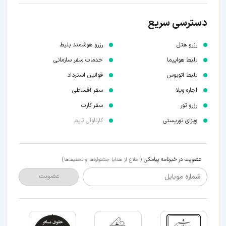
دسترسی سریع
رزرو هتل
رزرو هوشمند بلیط
بلیط هواپیما
خدمات سفر سازمانی
بلیط اتوبوس
قوانین استرداد
اجاره ویلا
سفر اقساطی
رزرو تور
سفر کارت
ویزای توریستی
کارناوال تایم
عضویت در خبرنامه پیامکی
(اطلاع از هدایا جشنواره‌ها و تخفیف‌ها)
شماره موبایل
عضویت