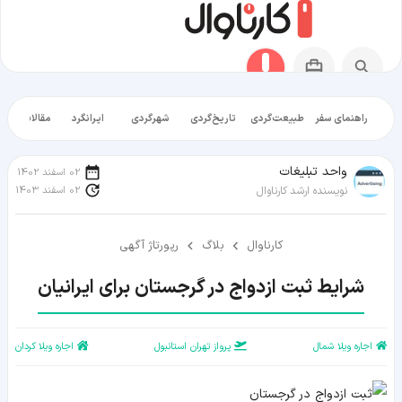
راهنمای سفر
طبیعت‌گردی
تاریخ‌گردی
شهرگردی
ایرانگرد
مقالات آموز
واحد تبلیغات
02 اسفند 1402
02 اسفند 1403
نویسنده ارشد کارناوال
کارناوال
بلاگ
رپورتاژ آگهی
شرایط ثبت ازدواج در گرجستان برای ایرانیان
اجاره ویلا شمال
پرواز تهران استانبول
اجاره ویلا کردان