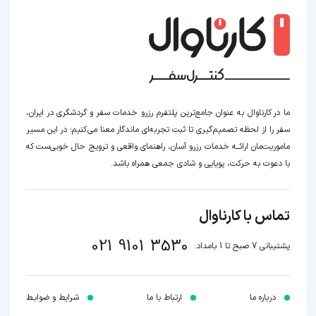
ما در کارناوال به عنوان جامع‌ترین پلتفرم رزرو خدمات سفر و گردشگری در ایران،
سفر را از لحظه‌ تصمیم‌گیری تا ثبت تجربه‌ای ماندگار معنا می‌کنیم؛ در این مسیر‍
ماموریت‌مان اراﺋــﻪ خدمات رزرو آسان، راهنمای واقعی و ترویج حال خوبی‌ست که
با دعوت به حرکت، پویایی و شادی جمعی همراه باشد.
تماس با کارناوال
021 9101 3530
پشتیبانی 7 صبح تا 1 بامداد:
درباره ما
ارتباط با ما
شرایط و ضوابـط