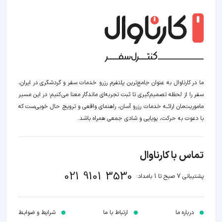
ما در کارناوال به عنوان جامع‌ترین پلتفرم رزرو خدمات سفر و گردشگری در ایران،
سفر را از لحظه‌ تصمیم‌گیری تا ثبت تجربه‌ای ماندگار معنا می‌کنیم؛ در این مسیر‍
ماموریت‌مان اراﺋــﻪ خدمات رزرو آسان، راهنمای واقعی و ترویج حال خوبی‌ست که
با دعوت به حرکت، پویایی و شادی جمعی همراه باشد.
تماس با کارناوال
021 9101 3530
پشتیبانی 7 صبح تا 1 بامداد:
درباره ما
ارتباط با ما
شرایط و ضوابـط