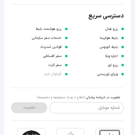
دسترسی سریع
رزرو هتل
رزرو هوشمند بلیط
بلیط هواپیما
خدمات سفر سازمانی
بلیط اتوبوس
قوانین استرداد
اجاره ویلا
سفر اقساطی
رزرو تور
سفر کارت
ویزای توریستی
کارناوال تایم
عضویت در خبرنامه پیامکی
(اطلاع از هدایا جشنواره‌ها و تخفیف‌ها)
شماره موبایل
عضویت