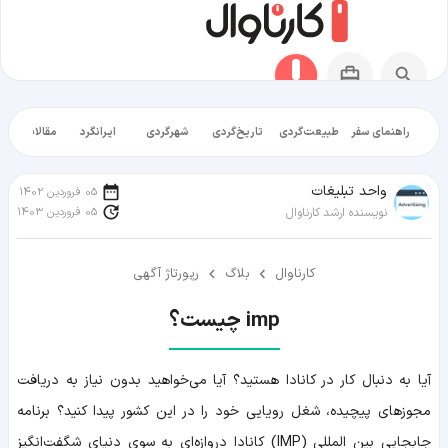
راهنمای سفر
طبیعت‌گردی
تاریخ‌گردی
شهرگردی
ایرانگرد
مقالات آموز
واحد تبلیغات
05 فروردین 1402
05 فروردین 1403
نویسنده ارشد کارناوال
کارناوال
بلاگ
رپورتاژ آگهی
imp چیست؟
آیا به دنبال کار در کانادا هستید؟ آیا می‌خواهید بدون نیاز به دریافت
مجوزهای پیچیده، شغل رویایی خود را در این کشور پیدا کنید؟ برنامه
جابجایی بین المللی (IMP) کانادا دروازه‌ای به سوی دنیای شگفت‌انگیز