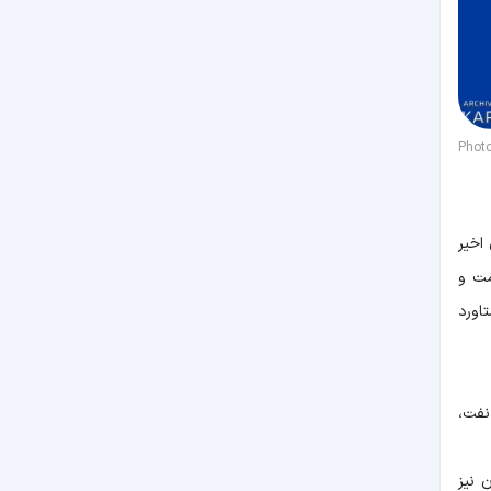
Phot
اخیر
مت و
اورد
نفت،
 نیز