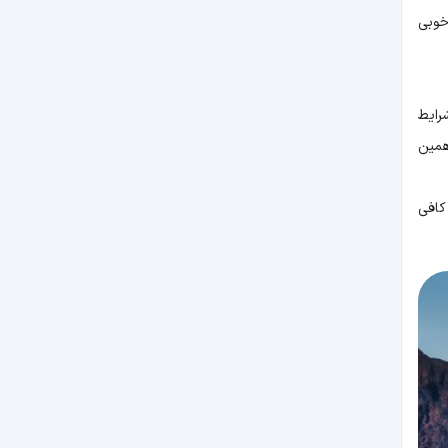
خوبی
رایط
د. همین
کافی