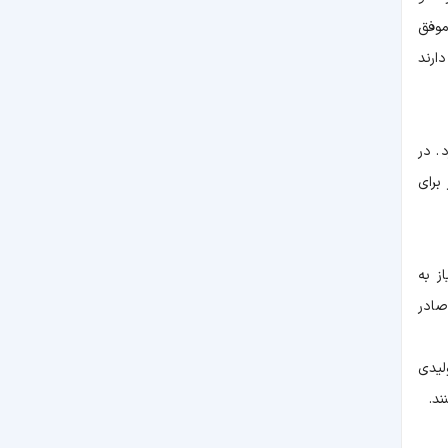
 موفق
ارند
. در
برای
ز به
صادر
لیدی
ند.