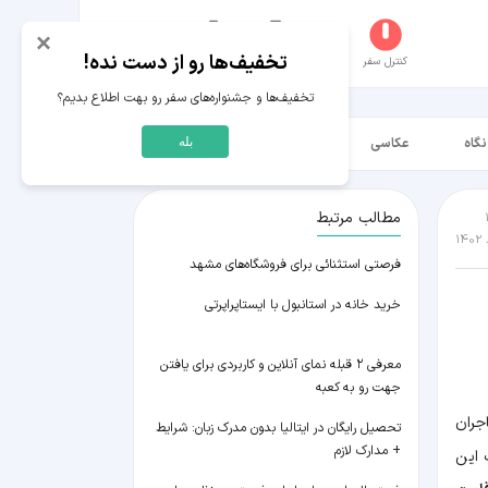
×
تخفیف‌ها رو از دست نده!
کنترل سفر
جستجو
عکاسخانه
سفر‌های من
حساب کاربری
تخفیف‌ها و جشنواره‌های سفر رو بهت اطلاع بدیم؟
نگاه
عکاسی
ویدیو HD
بله
مطالب مرتبط
فرصتی استثنائی برای فروشگاه‌های مشهد
خرید خانه در استانبول با ایستاپراپرتی
معرفی ۲ قبله نمای آنلاین و کاربردی برای یافتن
جهت رو به کعبه
جران
تحصیل رایگان در ایتالیا بدون مدرک زبان: شرایط
+ مدارک لازم
 این