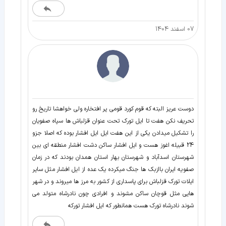
07 اسفند 1404
دوست عریز البته که قوم کورد قومی پر افتخاره ولی خواهشا تاریخ رو
تحریف نکن هفت تا ایل تورک تحت عنوان قزلباش ها سپاه صفویان
را تشکیل میدادن یکی از این هفت ایل ایل افشار بوده که اصلا جزو
24 قبیله اغوز هست و ایل افشار ساکن دشت افشار منطقه ای بین
شهرستان اسدآباد و شهرستان بهار استان همدان بودند که در زمان
صفویه ایران باازبک ها جنگ میکرده یک عده از ایل افشار مثل سایر
ایلات تورک قزلباش برای پاسداری از کشور به مرز ها میروند و در شهر
هایی مثل قوچان ساکن مشوند و افرادی چون نادرشاه متولد می
شوند نادرشاه تورک هست همانطور که ایل افشار تورکه