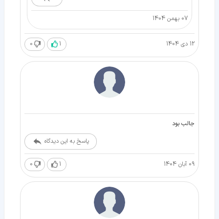
07 بهمن 1404
12 دی 1404
1
0
جالب بود
پاسخ به این دیدگاه
09 آبان 1404
1
0