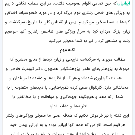
ایرانیان
سرگذشت
که بین تمامی اقوام عمومیت داشت، در این مطلب نگاهی داریم
کردها
به ویژگی های خاص رفتاری قوم بزرگ کرد و در مورد خصوصیات اخلاقی
ویژگی
های
کردها با شما سخن می‌گوییم. پس از آشنایی کلی با تاریخ، سرگذشت و
رفتاری
زبان
زبان بزرگ مردان کرد به سراغ ویژگی های شاخص رفتاری آنها خواهیم
زیست
رفت و مشاهیر کرد را نیز به شما معرفی می‌کنیم.
بوم
و
نکته مهم
پراکندگی
مشاهیر
مطالب مربوط به سرگذشت تاریخی و زبان کردها از منابع معتبری که
مربوط به پژوهش‌های علمی پژوهشگرانی همچون دکتر کیومرث فلاحی و
... هستند، گردآوری شده‌اند و هریک از نظریه‌ها و عقیده‌ها موافقان و
مخالفانی دارد. کارناوال سعی کرده نظریه‌هایی، با دیدهای متفاوت را به
شما ارائه دهد و هیچگونه جهت‌گیری و موافقت و یا مخالفتی با
نظریه‌ها و عقاید ندارد.
این نکته را نیز فراموش نکنیم که هدف اصلی ما معرفی ویژگی‌های رفتار
هر قوم است، اقوامی که همه آنها ایرانی بوده و به ایرانی بودن خود
می‌بالند و در تاریخ جانفشانی‌های بسیاری در راه وطن خود، ایران