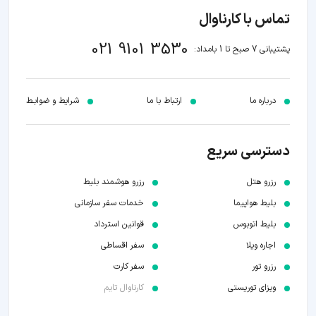
تماس با کارناوال
021 9101 3530
پشتیبانی 7 صبح تا 1 بامداد:
درباره ما
ارتباط با ما
شرایط و ضوابـط
دسترسی سریع
رزرو هتل
رزرو هوشمند بلیط
بلیط هواپیما
خدمات سفر سازمانی
بلیط اتوبوس
قوانین استرداد
اجاره ویلا
سفر اقساطی
رزرو تور
سفر کارت
ویزای توریستی
کارناوال تایم