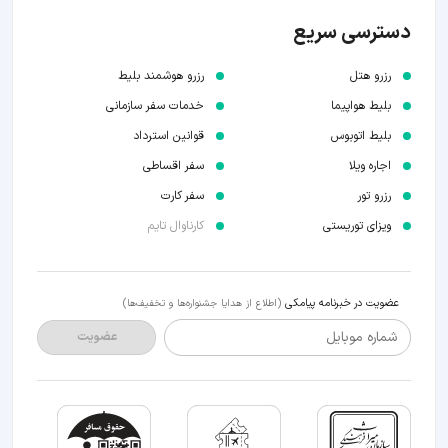
دسترسی سریع
رزرو هتل
رزرو هوشمند بلیط
بلیط هواپیما
خدمات سفر سازمانی
بلیط اتوبوس
قوانین استرداد
اجاره ویلا
سفر اقساطی
رزرو تور
سفر کارت
ویزای توریستی
کارناوال تایم
عضویت در خبرنامه پیامکی
(اطلاع از هدایا جشنواره‌ها و تخفیف‌ها)
شماره موبایل
عضویت