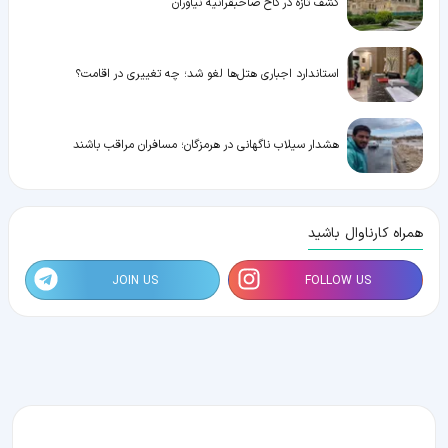
کشف تازه در کاخ صاحبقرانیه نیاوران
استاندارد اجباری هتل‌ها لغو شد؛ چه تغییری در اقامت؟
هشدار سیلاب ناگهانی در هرمزگان؛ مسافران مراقب باشند
همراه کارناوال باشید
JOIN US
FOLLOW US