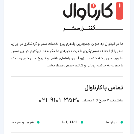
ما در کارناوال به عنوان جامع‌ترین پلتفرم رزرو خدمات سفر و گردشگری در ایران،
سفر را از لحظه‌ تصمیم‌گیری تا ثبت تجربه‌ای ماندگار معنا می‌کنیم؛ در این مسیر‍
ماموریت‌مان اراﺋــﻪ خدمات رزرو آسان، راهنمای واقعی و ترویج حال خوبی‌ست که
با دعوت به حرکت، پویایی و شادی جمعی همراه باشد.
تماس با کارناوال
021 9101 3530
پشتیبانی 7 صبح تا 1 بامداد:
درباره ما
ارتباط با ما
شرایط و ضوابـط