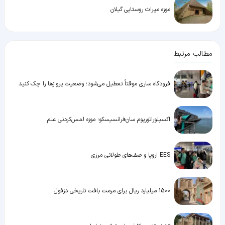
موزه میراث روستایی گیلان
مطالب مرتبط
فرودگاه ساری موقتاً تعطیل می‌شود؛ وضعیت پروازها را چک کنید
اکسپلوراتوریوم سان‌فرانسیسکو؛ موزه لمس‌کردنی علم
EES اروپا و صف‌های طولانی مرزی
1500 میلیارد ریال برای مرمت بافت تاریخی دزفول