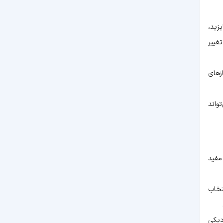
زید،
غییر
زهای
واند
مفید
تخاب
دیکی