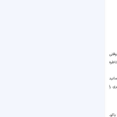
وقتی
اطره
انید
ی را
اکو،