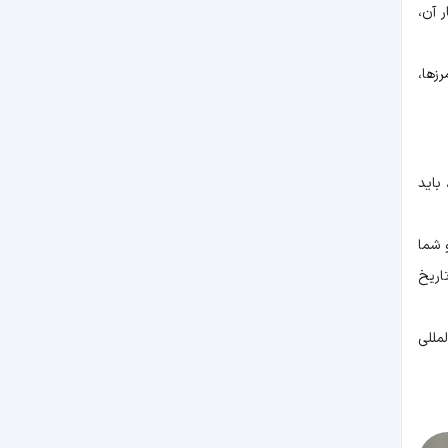
 آن،
زها،
باید
 شما
اریخ
لمللی