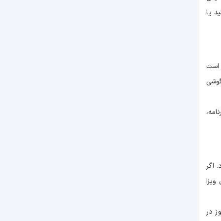
د یا
 است
گوشی
امه،
یه می‌شود. اگر
ویزا
ز در