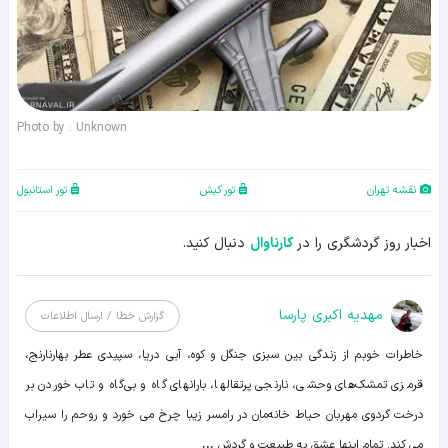
Photo by : Unknown
نقشه تهران
تور کیش
تور استانبول
اخبار روز گردشگری را در
کارناوال
دنبال کنید.
مهدیه اکبری پارسا
گزارش خطا / ارسال اطلاعات
خاطرات خوبم از زندگی بین سبزی جنگل و کوه، آبی دریا، سپیدی عطر بهارنارنج،
قرمزی تمشک‌های وحشی، نارنجی پرتقالها، بارانهای گاه و بی‌گاه و تاب خوردن بر
درخت گردوی مهربان حیاط خانه‌مان در رامسر زیبا چرخ می خورد و روحم را سیراب
می کند. تمام اینها عشق به طبیعت و گردش
...