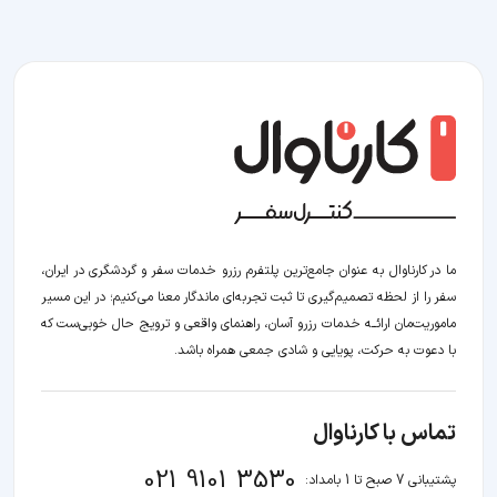
ما در کارناوال به عنوان جامع‌ترین پلتفرم رزرو خدمات سفر و گردشگری در ایران،
سفر را از لحظه‌ تصمیم‌گیری تا ثبت تجربه‌ای ماندگار معنا می‌کنیم؛ در این مسیر‍
ماموریت‌مان اراﺋــﻪ خدمات رزرو آسان، راهنمای واقعی و ترویج حال خوبی‌ست که
با دعوت به حرکت، پویایی و شادی جمعی همراه باشد.
تماس با کارناوال
021 9101 3530
پشتیبانی 7 صبح تا 1 بامداد: