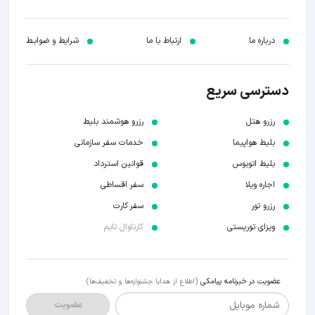
درباره ما
ارتباط با ما
شرایط و ضوابـط
دسترسی سریع
رزرو هتل
رزرو هوشمند بلیط
بلیط هواپیما
خدمات سفر سازمانی
بلیط اتوبوس
قوانین استرداد
اجاره ویلا
سفر اقساطی
رزرو تور
سفر کارت
ویزای توریستی
کارناوال تایم
عضویت در خبرنامه پیامکی
(اطلاع از هدایا جشنواره‌ها و تخفیف‌ها)
شماره موبایل
عضویت