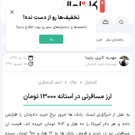
×
تخفیف‌ها رو از دست نده!
تخفیف‌ها و جشنواره‌های سفر رو بهت اطلاع بدیم؟
بله
راهنمای سفر
طبیعت‌گردی
تاریخ‌گردی
شهرگردی
ایرانگرد
مقالات آموز
مهدیه اکبری پارسا
10 دی 1397
15 شهریور 1398
نویسنده ارشد کارناوال
کارناوال
بلاگ
اخبار گردشگری
ارز مسافرتی در آستانه 13000 تومان
به نقل از
خبرگزاری ایسنا،
بانک ها امروز نرخ خرید دلارشان را افزایش
داده و هر دلار آمریکا را ده هزار و 702 تومان خریده اند، قیمت ارز
مسافرتی نیز در خرید و فروش بانک ها به 12 هزار و 900 تومان رسیده