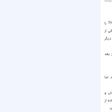
Phot
اگر شما جزء افرادی هستید که از محصولات دیجیتال برند اپل استفاده می‌کنید، به‌راحتی می‌توانید برنامه The Weather Channel را
یکی از
دیگر
 بعد
 اما
ان و
ه از
.