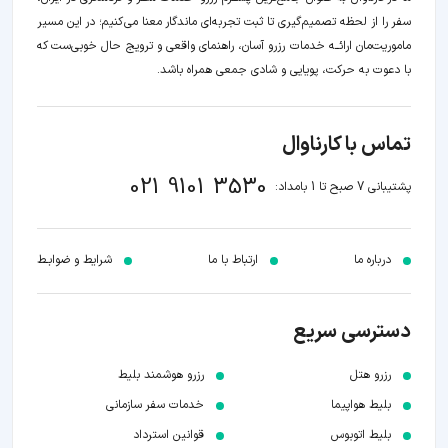
سفر را از لحظه‌ تصمیم‌گیری تا ثبت تجربه‌ای ماندگار معنا می‌کنیم؛ در این مسیر‍
ماموریت‌مان اراﺋــﻪ خدمات رزرو آسان، راهنمای واقعی و ترویج حال خوبی‌ست که
با دعوت به حرکت، پویایی و شادی جمعی همراه باشد.
تماس با کارناوال
021 9101 3530
پشتیبانی 7 صبح تا 1 بامداد:
درباره ما
ارتباط با ما
شرایط و ضوابـط
دسترسی سریع
رزرو هتل
رزرو هوشمند بلیط
بلیط هواپیما
خدمات سفر سازمانی
بلیط اتوبوس
قوانین استرداد