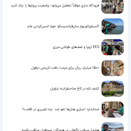
فرودگاه ساری موقتاً تعطیل می‌شود؛ وضعیت پروازها را چک کنید
اکسپلوراتوریوم سان‌فرانسیسکو؛ موزه لمس‌کردنی علم
EES اروپا و صف‌های طولانی مرزی
1500 میلیارد ریال برای مرمت بافت تاریخی دزفول
کشف تازه در کاخ صاحبقرانیه نیاوران
استاندارد اجباری هتل‌ها لغو شد؛ چه تغییری در اقامت؟
هشدار سیلاب ناگهانی در هرمزگان؛ مسافران مراقب باشند