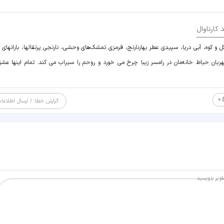
 کارناوال
 کوه، آبی دریا، سپیدی عطر بهارنارنج، قرمزی تمشک‌های وحشی، نارنجی پرتقالها، بارانهای گ
ربان حیاط خانه‌مان در رامسر زیبا چرخ می خورد و روحم را سیراب می کند. تمام اینها عش
0
گزارش خطا / ارسال اطلاعا
ویر بنویسید