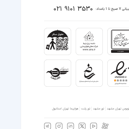
021 9101 3530
صبح تا 1 بامداد:
وبوس تهران مشهد
تور مشهد
تور رشت
هواپیما تهران استانبول