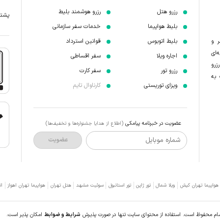
رزرو هتل
رزرو هوشمند بلیط
پشتیبانی 7 
بلیط هواپیما
خدمات سفر سازمانی
ر و
بلیط اتوبوس
قوانین استرداد
‌ای
اجاره ویلا
سفر اقساطی
زرو
رزرو تور
سفر کارت
 به
ویزای توریستی
کارناوال تایم
عضویت در خبرنامه پیامکی
(اطلاع از هدایا جشنواره‌ها و تخفیف‌ها)
شماره موبایل
عضویت
 هواپیما تهران کیش
ویلا شمال
تور ژاپن
تور استانبول
سوئیت مشهد
هتل تهران
هواپیما تهران اهواز
ات
سام محفوظ است. استفاده از محتوای سایت تنها در صورت پذیرش
شرایط و ضوابط
امکان پذیر است.