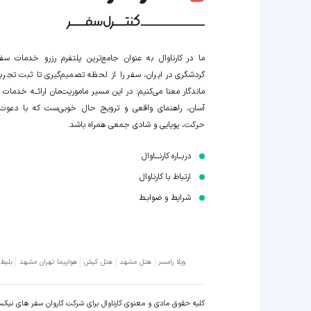
ما در کارناوال به عنوان جامع‌ترین پلتفرم رزرو خدمات سف
گردشگری در ایران، سفر را از لحظه‌ تصمیم‌گیری تا ثبت تجربه
ماندگار معنا می‌کنیم؛ در این مسیر‍ ماموریت‌مان اراﺋــﻪ خدمات ر
آسان، راهنمای واقعی و ترویج حال خوبی‌ست که با دعوت
حرکت، پویایی و شادی جمعی همراه باشد.
دربــاره کارنـــاوال
ارتباط با کارناوال
شرایط و ضوابـط
ویلا رامسر
هتل مشهد
هتل کیش
هواپیما تهران مشهد
بلیط
کلیه حقوق مادی و معنوی کارناوال برای شرکت کاروان سفر های نیک