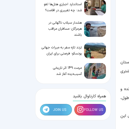
استاندارد اجباری هتل‌ها لغو
شد؛ چه تغییری در اقامت؟
هشدار سیلاب ناگهانی در
هرمزگان؛ مسافران مراقب
باشند
ترند تازه سفر به میراث جهانی
یونسکو؛ فرصتی برای ایران
ستان
مرمت 149 اثر تاریخی
شتری
آسیب‌دیده آغاز شد
ده و
همراه کارناوال باشید
یک تابوت با تابوت دان فرد دفن شده برسند. این مقبره ۱۰ متر طول،
JOIN US
FOLLOW US
 این