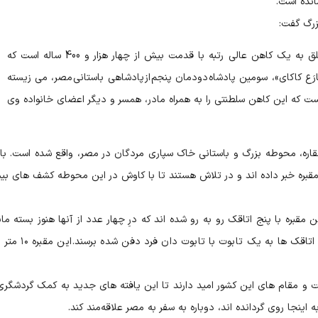
انده است.
زرگ گفت:
این مقبره، رنگ آمیزی شده و حاوی پیکره متعلق به یک کاهن عالی رتبه با قدمت بیش از چهار هزار و 400 ساله است که
کارَع کاکای»، سومین پادشاه دودمان پنجم از پادشاهی باستانی مصر، می زیسته
 که این کاهن سلطنتی را به همراه مادر، همسر و دیگر اعضای خانواده وی
 سقاره، محوطه بزرگ و باستانی خاک سپاری مردگان در مصر، واقع شده است. با
 مقبره خبر داده اند و در تلاش هستند تا با کاوش در این محوطه کشف های بی
قبره با پنج اتاقک رو به رو شده اند که درِ چهار عدد از آنها هنوز بسته مان
کاوش نشده است. آنها بسیار امیدوارند در یکی از این اتاقک ها به 
و مقام های این کشور امید دارند تا این یافته های جدید به کمک گردشگری
ه اینجا روی گردانده اند، دوباره به سفر به مصر علاقه‌مند کند.