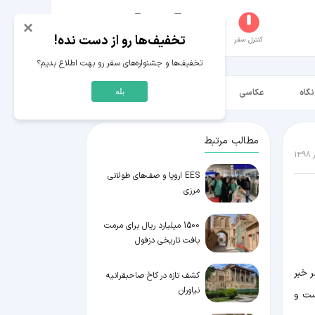
×
تخفیف‌ها رو از دست نده!
کنترل سفر
جستجو
عکاسخانه
سفر‌های من
حساب کاربری
تخفیف‌ها و جشنواره‌های سفر رو بهت اطلاع بدیم؟
نگاه
عکاسی
ویدیو HD
بله
مطالب مرتبط
EES اروپا و صف‌های طولانی
مرزی
1500 میلیارد ریال برای مرمت
بافت تاریخی دزفول
 از کشف مقبره ای 4400 ساله در مصر خبر
کشف تازه در کاخ صاحبقرانیه
نیاوران
صی ست و