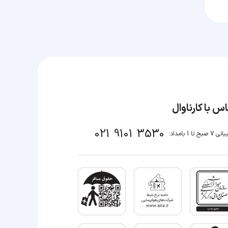
س با کارناوال
021 9101 3530
صبح تا 1 بامداد: