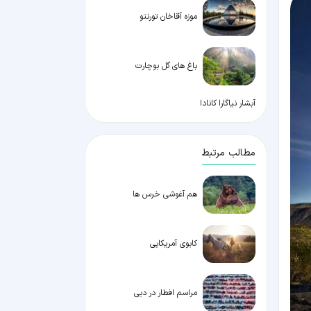
موزه آقاخان تورنتو
باغ های گل بوچارت
آبشار نیاگارا کانادا
مطالب مرتبط
هم آغوشی خرس ها
کابوی آمریکایی
مراسم افطار در دبی