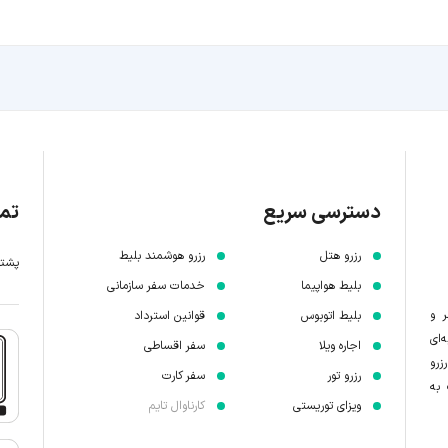
دسترسی سریع
تما
رزرو هتل
رزرو هوشمند بلیط
پشتیبانی 7 
بلیط هواپیما
خدمات سفر سازمانی
ر و
بلیط اتوبوس
قوانین استرداد
‌ای
اجاره ویلا
سفر اقساطی
زرو
رزرو تور
سفر کارت
 به
ویزای توریستی
کارناوال تایم