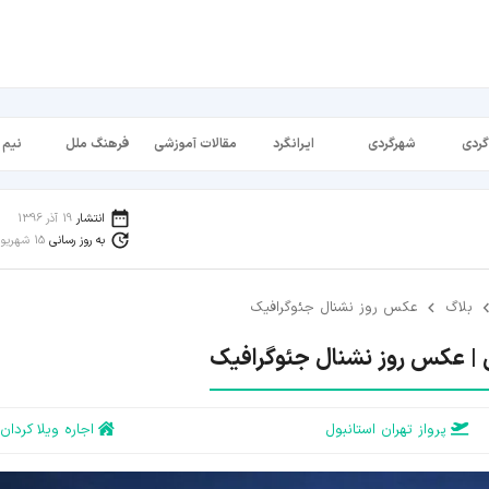
گردی
شهرگردی
ایرانگرد
مقالات آموزشی
فرهنگ ملل
نیم 
انتشار
19 آذر 1396
به روز رسانی
15 شهریور 1398
بلاگ
عکس روز نشنال جئوگرافیک
| عکس روز نشنال جئوگرافیک
پرواز تهران استانبول
اجاره ویلا کردان