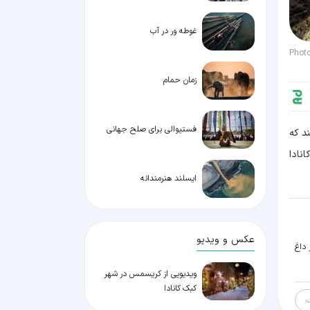
غوطه ور در آب
Phot
زمان حمام
فستیوالی برای صلح جهانی
د که
نادا
ایسلند هنرمندانه
عکس و ویدیو
 داغ
ویدیویی از کریسمس در شهر
کبک کانادا
ت