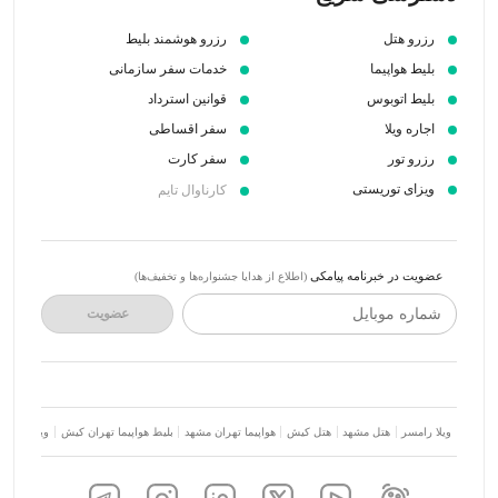
رزرو هتل
رزرو هوشمند بلیط
بلیط هواپیما
خدمات سفر سازمانی
بلیط اتوبوس
قوانین استرداد
اجاره ویلا
سفر اقساطی
رزرو تور
سفر کارت
ویزای توریستی
کارناوال تایم
عضویت در خبرنامه پیامکی
(اطلاع از هدایا جشنواره‌ها و تخفیف‌ها)
شماره موبایل
عضویت
ویلا رامسر
هتل مشهد
هتل کیش
هواپیما تهران مشهد
بلیط هواپیما تهران کیش
ویلا شمال