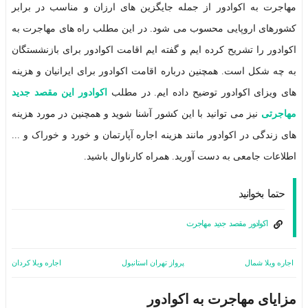
مزایای
مهاجرت به اکوادور از جمله جایگزین های ارزان و مناسب در برابر
اکوادور
روش
کشورهای اروپایی محسوب می شود. در این مطلب راه های مهاجرت به
های
مهاجرت
اکوادور را تشریح کرده ایم و گفته ایم اقامت اکوادور برای بازنشستگان
ویزای
اکوادور
به چه شکل است. همچنین درباره اقامت اکوادور برای ایرانیان و هزینه
اقامت
دائم
های ویزای اکوادور توضیح داده ایم. در مطلب
اکوادور این مقصد جدید
مهاجرتی
نیز می توانید با این کشور آشنا شوید و همچنین در مورد هزینه
های زندگی در اکوادور مانند هزینه اجاره آپارتمان و خورد و خوراک و ...
اطلاعات جامعی به دست آورید. همراه کارناوال باشید.
حتما بخوانید
اکوادور مقصد جدید مهاجرت
اجاره ویلا شمال
پرواز تهران استانبول
اجاره ویلا کردان
مزایای مهاجرت به اکوادور