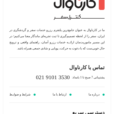
ما در کارناوال به عنوان جامع‌ترین پلتفرم رزرو خدمات سفر و گردشگری در
ایران، سفر را از لحظه‌ تصمیم‌گیری تا ثبت تجربه‌ای ماندگار معنا می‌کنیم؛ در
این مسیر‍ ماموریت‌مان اراﺋــﻪ خدمات رزرو آسان، راهنمای واقعی و ترویج
حال خوبی‌ست که با دعوت به حرکت، پویایی و شادی جمعی همراه باشد.
تماس با کارناوال
021 9101 3530
پشتیبانی 7 صبح تا 1 بامداد:
درباره ما
ارتباط با ما
شرایط و ضوابـط
دسترسی سریع