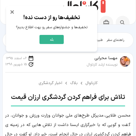
×
تخفیف‌ها رو از دست نده!
تخفیف‌ها و جشنواره‌های سفر رو بهت اطلاع بدیم؟
بله
راهنمای سفر
طبیعت‌گردی
تاریخ‌گردی
شهرگردی
ایرانگرد
مقالات آموز
مهسا محرابی
06 اسفند 1395
15 شهریور 1398
نویسنده ارشد کارناوال
کارناوال
بلاگ
اخبار گردشگری
تلاش برای فراهم کردن گردشگری ارزان‌ قیمت
محسن طلایی، مدیرکل طرح‌های ملی جوانان وزارت ورزش و جوانان، در
گفت و گویی که با خبرگزاری ایسنا داشت از تلاش هایی که در زمینه ی
فراهم کردن گردگشری ارزان در حال انجام است، خبر داد. او گفت در حال