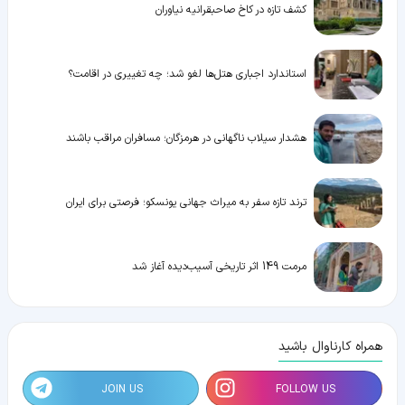
کشف تازه در کاخ صاحبقرانیه نیاوران
استاندارد اجباری هتل‌ها لغو شد؛ چه تغییری در اقامت؟
هشدار سیلاب ناگهانی در هرمزگان؛ مسافران مراقب باشند
ترند تازه سفر به میراث جهانی یونسکو؛ فرصتی برای ایران
مرمت 149 اثر تاریخی آسیب‌دیده آغاز شد
همراه کارناوال باشید
JOIN US
FOLLOW US