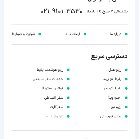
021 9101 3530
پشتیبانی 7 صبح تا 1 بامداد:
درباره ما
ارتباط با ما
شرایط و ضوابـط
دسترسی سریع
رزرو هتل
رزرو هوشمند بلیط
بلیط هواپیما
خدمات سفر سازمانی
بلیط اتوبوس
قوانین استرداد
اجاره ویلا
سفر اقساطی
رزرو تور
سفر کارت
ویزای توریستی
کارناوال تایم