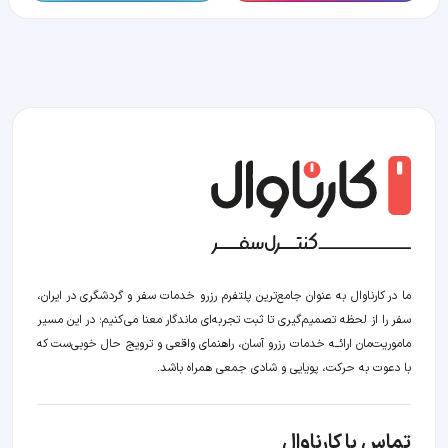
ما در کارناوال به عنوان جامع‌ترین پلتفرم رزرو خدمات سفر و گردشگری در ایران،
سفر را از لحظه‌ تصمیم‌گیری تا ثبت تجربه‌ای ماندگار معنا می‌کنیم؛ در این مسیر‍
ماموریت‌مان اراﺋــﻪ خدمات رزرو آسان، راهنمای واقعی و ترویج حال خوبی‌ست که
با دعوت به حرکت، پویایی و شادی جمعی همراه باشد.
تماس با کارناوال