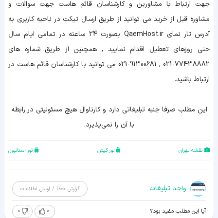
جهت ارتباط با مشاورین و کارشناسان قائم هاست جهت سوالات و
مشاوره قبل از خرید می توانید از طریق ارسال تیکت در ناحیه کاربری به
آدرس تار نمای QaemHost.ir بصورت 24 ساعته در تمامی ایام سال
حتی روزهای تعطیل اقدام نمایید , همچنین از طریق شماره های
77438882-021 , 91300681-021 می توانید با کارشناسان قائم هاست در
ارتباط باشید.
اين مطلب صرفا جنبه تبليغاتي دارد و کارناوال هيچ مسئوليتي در رابطه
با آن را نمي‌پذيرد.
نقشه تهران
تور کیش
تور استانبول
واحد تبلیغات
گزارش خطا / ارسال اطلاعات
0
0
آیا این مطلب مفید بود؟