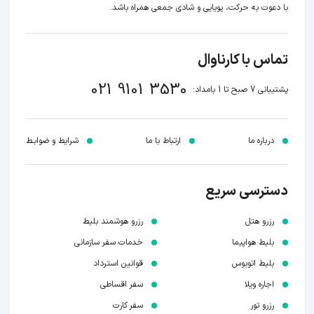
با دعوت به حرکت، پویایی و شادی جمعی همراه باشد.
تماس با کارناوال
021 9101 3530
پشتیبانی 7 صبح تا 1 بامداد:
درباره ما
ارتباط با ما
شرایط و ضوابـط
دسترسی سریع
رزرو هتل
رزرو هوشمند بلیط
بلیط هواپیما
خدمات سفر سازمانی
بلیط اتوبوس
قوانین استرداد
اجاره ویلا
سفر اقساطی
رزرو تور
سفر کارت