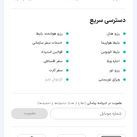
دسترسی سریع
رزرو هتل
رزرو هوشمند بلیط
بلیط هواپیما
خدمات سفر سازمانی
بلیط اتوبوس
قوانین استرداد
اجاره ویلا
سفر اقساطی
رزرو تور
سفر کارت
ویزای توریستی
کارناوال تایم
عضویت در خبرنامه پیامکی
(اطلاع از هدایا جشنواره‌ها و تخفیف‌ها)
شماره موبایل
عضویت