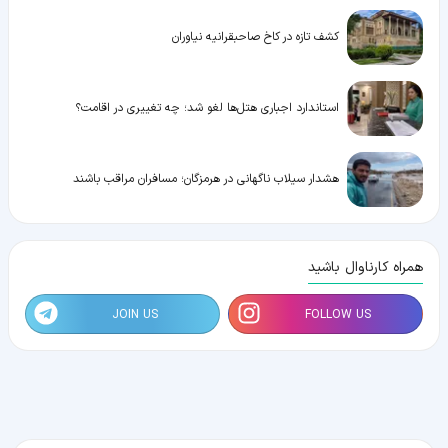
کشف تازه در کاخ صاحبقرانیه نیاوران
استاندارد اجباری هتل‌ها لغو شد؛ چه تغییری در اقامت؟
هشدار سیلاب ناگهانی در هرمزگان؛ مسافران مراقب باشند
همراه کارناوال باشید
JOIN US
FOLLOW US