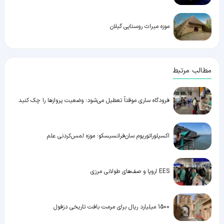
موزه میراث روستایی گیلان
مطالب مرتبط
فرودگاه ساری موقتاً تعطیل می‌شود؛ وضعیت پروازها را چک کنید
اکسپلوراتوریوم سان‌فرانسیسکو؛ موزه لمس‌کردنی علم
EES اروپا و صف‌های طولانی مرزی
1500 میلیارد ریال برای مرمت بافت تاریخی دزفول