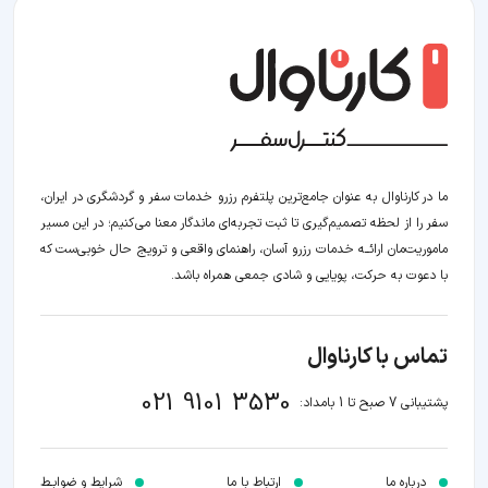
ما در کارناوال به عنوان جامع‌ترین پلتفرم رزرو خدمات سفر و گردشگری در ایران،
سفر را از لحظه‌ تصمیم‌گیری تا ثبت تجربه‌ای ماندگار معنا می‌کنیم؛ در این مسیر‍
ماموریت‌مان اراﺋــﻪ خدمات رزرو آسان، راهنمای واقعی و ترویج حال خوبی‌ست که
با دعوت به حرکت، پویایی و شادی جمعی همراه باشد.
تماس با کارناوال
021 9101 3530
پشتیبانی 7 صبح تا 1 بامداد:
درباره ما
ارتباط با ما
شرایط و ضوابـط