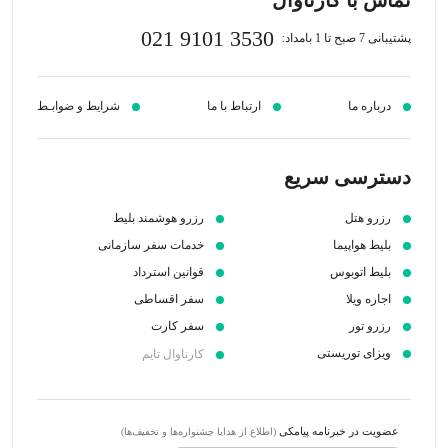
021 9101 3530
پشتیبانی 7 صبح تا 1 بامداد:
درباره ما
ارتباط با ما
شرایط و ضوابـط
دسترسی سریع
رزرو هتل
رزرو هوشمند بلیط
بلیط هواپیما
خدمات سفر سازمانی
بلیط اتوبوس
قوانین استرداد
اجاره ویلا
سفر اقساطی
رزرو تور
سفر کارت
ویزای توریستی
کارناوال تایم
عضویت در خبرنامه پیامکی
(اطلاع از هدایا جشنواره‌ها و تخفیف‌ها)