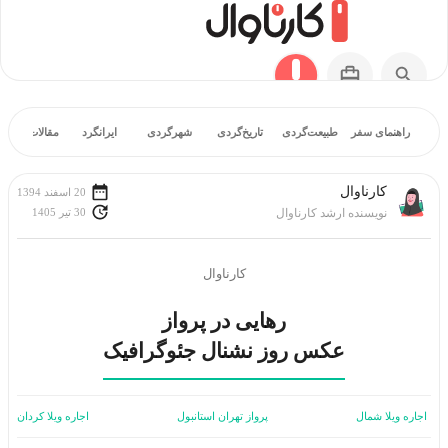
راهنمای سفر
طبیعت‌گردی
تاریخ‌گردی
شهرگردی
ایرانگرد
مقالات آموز
کارناوال
20 اسفند 1394
30 تیر 1405
نویسنده ارشد کارناوال
کارناوال
عکس روز نشنال جئوگرافیک
اجاره ویلا شمال
پرواز تهران استانبول
اجاره ویلا کردان