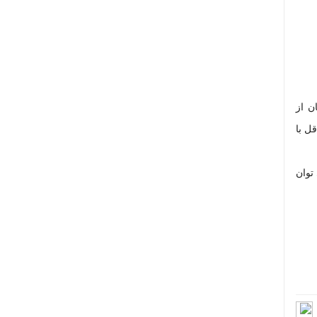
ن از
ل با
توان