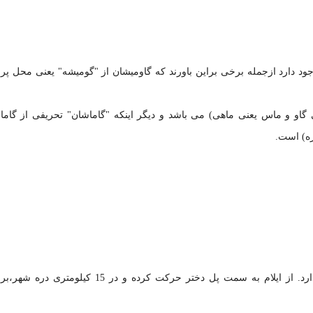
ود دارد ازجمله برخی براین باورند که
گاومیشان
از "گومیشه" یعنی محل پ
نی گاو و ماس یعنی ماهی) می باشد و دیگر اینکه "گاماشان" تحریفی از گاما
ه) است.
دره شهر در 139 کیلومتری مرکز استان ایلام قرار دارد. از ایلام به سمت پل دختر حرکت کرده و در 15 کی