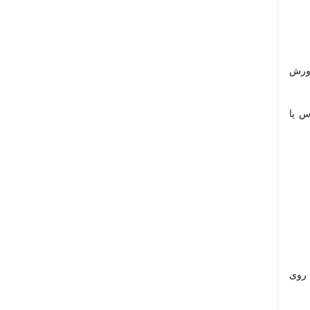
رورش
س یا
لومتری دره شهر،بر روی