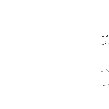
 غرب
سنگی
د از
د می