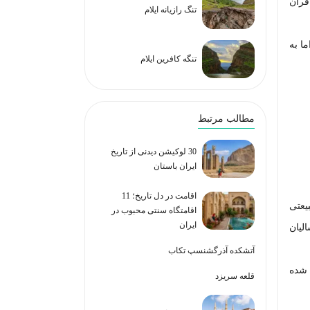
فران
تنگ رازیانه ایلام
د اما به
تنگه کافرین ایلام
مطالب مرتبط
30 لوکیشن دیدنی از تاریخ
ایران باستان
اقامت در دل تاریخ؛ 11
یعتی
اقامتگاه سنتی محبوب در
ایران
لیان
آتشکده آذرگشنسپ تکاب
 شده
قلعه سریزد