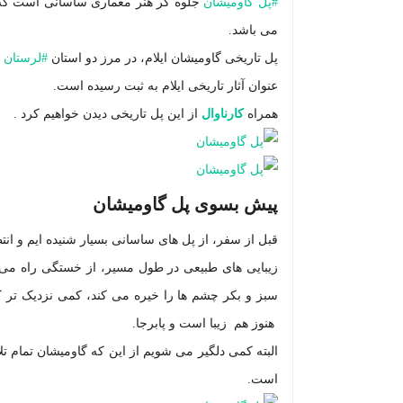
#
پل گاومیشان
جلوه گر هنر معماری ساسانی است که 
می باشد.
پل تاریخی
گاومیشان ایلام،
در مرز دو استان
#
لرستان
و
عنوان آثار تاریخی ایلام به ثبت رسیده است.
همراه
کارناوال
از این پل تاریخی دیدن خواهیم کرد .
پیش بسوی پل گاومیشان
قبل از سفر، از پل های ساسانی بسیار شنیده ایم و انتظار
زیبایی های طبیعی در طول مسیر، از خستگی راه می 
سبز و بکر چشم ها را خیره می کند، کمی نزدیک تر ک
هنوز هم زیبا است و پابرجا.
البته کمی دلگیر می شویم از این که
گاومیشان تمام
تل
است.