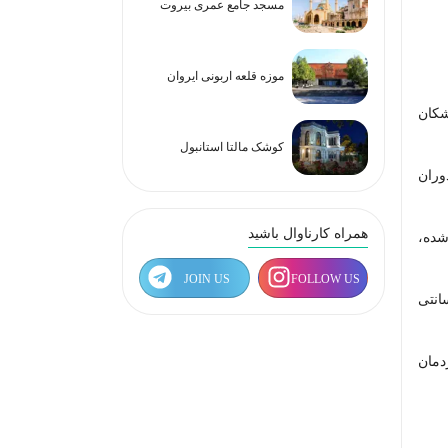
مسجد جامع عمری بیروت
موزه قلعه اربونی ایروان
کوشک مالتا استانبول
وران
همراه کارناوال باشید
شده،
JOIN US
FOLLOW US
نی و پیچیده با پایه هایی مدور و قطور از روی هم چیدن سنگ های بزرگ و تاقهای از آجر به ابعاد 20 در 25سانتی
دمان