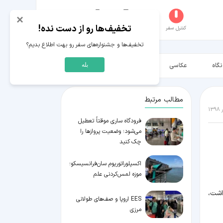
×
تخفیف‌ها رو از دست نده!
کنترل سفر
جستجو
عکاسخانه
سفر‌های من
حساب کاربری
تخفیف‌ها و جشنواره‌های سفر رو بهت اطلاع بدیم؟
نگاه
عکاسی
ویدیو HD
بله
مطالب مرتبط
فرودگاه ساری موقتاً تعطیل
می‌شود؛ وضعیت پروازها را
چک کنید
اکسپلوراتوریوم سان‌فرانسیسکو؛
موزه لمس‌کردنی علم
اشت،
EES اروپا و صف‌های طولانی
مرزی