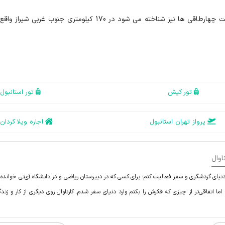
شهرستان که با بیش از 25 چهارطاقی به عنوان پایتخت چهارطاقی ها نیز شناخته می شود در 170 کیلومتری جنوب غرب
تور کیش
تور استانبول
پرواز تهران استانبول
اجاره ویلا کردان
اوال
یای گردشگری و سفر فعالیت کنم؛ برای کسی که در دبیرستان ریاضی و در دانشگاه آی‌تی خوانده ک
ما اتفاقی‌تر از چیزی که فکرش را بکنم وارد دنیای سفر شدم. کارناوال روی دیگری از کار و زندگ