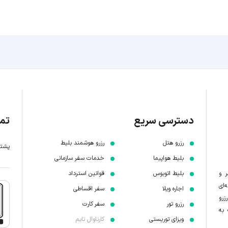
دسترسی سریع
تما
رزرو هتل
رزرو هوشمند بلیط
پشتیبانی 7 
بلیط هواپیما
خدمات سفر سازمانی
ر و
بلیط اتوبوس
قوانین استرداد
‌ای
اجاره ویلا
سفر اقساطی
زرو
رزرو تور
سفر کارت
 به
ویزای توریستی
کارناوال تایم