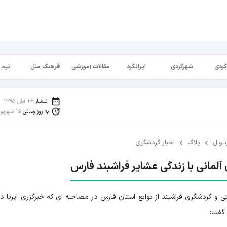
گردی
شهرگردی
ایرانگرد
مقالات آموزشی
فرهنگ ملل
نیم 
انتشار
26 آبان 1395
به روز رسانی
15 شهریور 1398
ناوال
بلاگ
اخبار گردشگری
آلمانی با زندگی عشایر فراشبند فارس
 و گردشگری فراشبند از توابع استان فارس در مصاحبه ای که خبرگزری ایرنا د
 گفت: