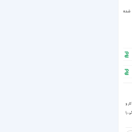
ی شیراز واقع شده
ار و
ی را