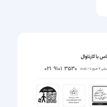
س با کارناوال
021 9101 3530
صبح تا 1 بامداد: