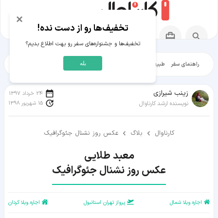
×
تخفیف‌ها رو از دست نده!
تخفیف‌ها و جشنواره‌های سفر رو بهت اطلاع بدیم؟
بله
راهنمای سفر
طبیعت‌گردی
تاریخ‌گردی
شهرگردی
ایرانگرد
مقالات آموز
زينب شيرازی
24 خرداد 1397
15 شهریور 1398
نویسنده ارشد کارناوال
کارناوال
بلاگ
عکس روز نشنال جئوگرافیک
عکس روز نشنال جئوگرافیک
اجاره ویلا شمال
پرواز تهران استانبول
اجاره ویلا کردان