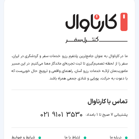
ما در کارناوال به عنوان جامع‌ترین پلتفرم رزرو خدمات سفر و گردشگری در ایران،
سفر را از لحظه‌ تصمیم‌گیری تا ثبت تجربه‌ای ماندگار معنا می‌کنیم؛ در این مسیر‍
ماموریت‌مان اراﺋــﻪ خدمات رزرو آسان، راهنمای واقعی و ترویج حال خوبی‌ست که
با دعوت به حرکت، پویایی و شادی جمعی همراه باشد.
تماس با کارناوال
021 9101 3530
پشتیبانی 7 صبح تا 1 بامداد:
درباره ما
ارتباط با ما
شرایط و ضوابـط