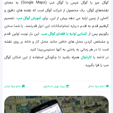
معرفی
گوگل مپز یا گوگل مَپس یا گوگل مَپ (Google Maps) به معنای
دسکتاپ
iOS
نقشه‌های گوگل، یک محصول از شرکت گوگل است که نقشه های دقیق و
اندروید
کاملی از زمین ارایه می دهد. پیش از این، برای
آموزش گوگل مپ
، تصمیم
گرفتیم قدم به قدم درباره تمام امکانات این ابزار قدرتمند، با شما سخن
بگوییم. پس از
آشنایی اولیه با فضای گوگل مپ
، این بار نوبت اولین قدم
و مشخص کردن محل های خاص مانند محل کار و خانه بر روی نقشه
است تا در هر زمانی به راحتی به آنها دسترسی پیدا کنید.
در ادامه با
کارناوال
همراه باشید تا چگونگی استفاده از این امکان گوگل
مپ را فرا بگیرید.
اجاره ویلا شمال
پرواز تهران استانبول
اجاره ویلا کردان