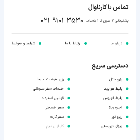
تماس با کارناوال
021 9101 3530
پشتیبانی 7 صبح تا 1 بامداد:
درباره ما
ارتباط با ما
شرایط و ضوابـط
دسترسی سریع
رزرو هتل
رزرو هوشمند بلیط
بلیط هواپیما
خدمات سفر سازمانی
بلیط اتوبوس
قوانین استرداد
اجاره ویلا
سفر اقساطی
رزرو تور
سفر کارت
ویزای توریستی
کارناوال تایم