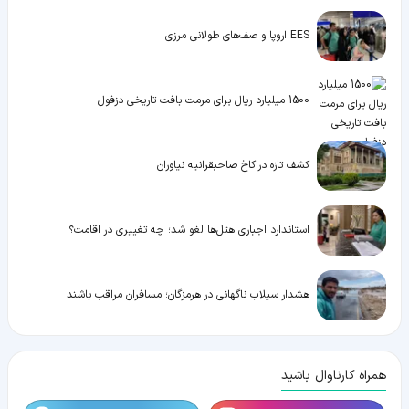
EES اروپا و صف‌های طولانی مرزی
1500 میلیارد ریال برای مرمت بافت تاریخی دزفول
کشف تازه در کاخ صاحبقرانیه نیاوران
استاندارد اجباری هتل‌ها لغو شد؛ چه تغییری در اقامت؟
هشدار سیلاب ناگهانی در هرمزگان؛ مسافران مراقب باشند
همراه کارناوال باشید