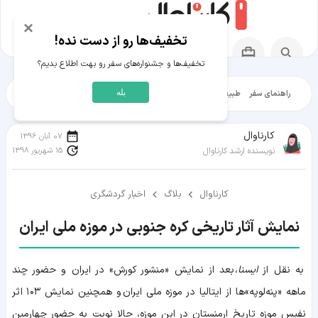
×
تخفیف‌ها رو از دست نده!
تخفیف‌ها و جشنواره‌های سفر رو بهت اطلاع بدیم؟
بله
راهنمای سفر
طبیعت‌گردی
تاریخ‌گردی
شهرگردی
ایرانگرد
مقالات آموز
کارناوال
07 آبان 1396
15 شهریور 1398
نویسنده ارشد کارناوال
کارناوال
بلاگ
اخبار گردشگری
نمایش آثار تاریخی کره جنوبی در موزه ملی ایران
به نقل از
ایسنا
، بعد از نمایش «منشور کورش» در ایران و حضور چند
ماهه «پنه‌لوپه»ها از ایتالیا در موزه ملی ایران و همچنین نمایش ۱۰۳ اثر
نفیس موزه تاریخ ارمنستان در این موزه، حالا نوبت به حضور چهارمین