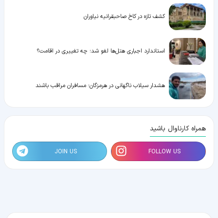
کشف تازه در کاخ صاحبقرانیه نیاوران
استاندارد اجباری هتل‌ها لغو شد؛ چه تغییری در اقامت؟
هشدار سیلاب ناگهانی در هرمزگان؛ مسافران مراقب باشند
همراه کارناوال باشید
JOIN US
FOLLOW US