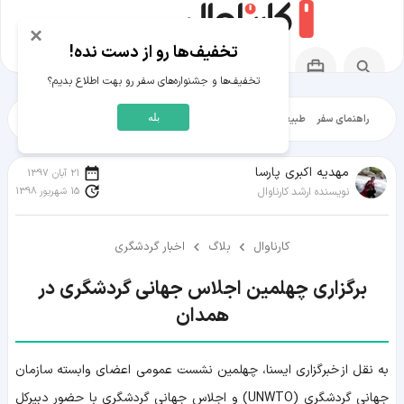
×
تخفیف‌ها رو از دست نده!
تخفیف‌ها و جشنواره‌های سفر رو بهت اطلاع بدیم؟
بله
راهنمای سفر
طبیعت‌گردی
تاریخ‌گردی
شهرگردی
ایرانگرد
مقالات آموز
مهدیه اکبری پارسا
21 آبان 1397
15 شهریور 1398
نویسنده ارشد کارناوال
کارناوال
بلاگ
اخبار گردشگری
برگزاری چهلمین اجلاس جهانی گردشگری در
همدان
به نقل از خبرگزاری ایسنا، چهلمین نشست عمومی اعضای وابسته سازمان
جهانی گردشگری (UNWTO) و اجلاس جهانی گردشگری با حضور دبیرکل