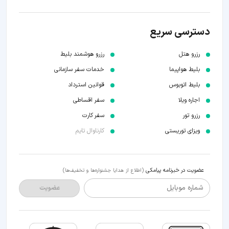
دسترسی سریع
رزرو هتل
رزرو هوشمند بلیط
بلیط هواپیما
خدمات سفر سازمانی
بلیط اتوبوس
قوانین استرداد
اجاره ویلا
سفر اقساطی
رزرو تور
سفر کارت
ویزای توریستی
کارناوال تایم
عضویت در خبرنامه پیامکی
(اطلاع از هدایا جشنواره‌ها و تخفیف‌ها)
شماره موبایل
عضویت