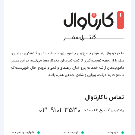
ما در کارناوال به عنوان جامع‌ترین پلتفرم رزرو خدمات سفر و گردشگری در ایران،
سفر را از لحظه‌ تصمیم‌گیری تا ثبت تجربه‌ای ماندگار معنا می‌کنیم؛ در این مسیر‍
ماموریت‌مان اراﺋــﻪ خدمات رزرو آسان، راهنمای واقعی و ترویج حال خوبی‌ست که
با دعوت به حرکت، پویایی و شادی جمعی همراه باشد.
تماس با کارناوال
021 9101 3530
پشتیبانی 7 صبح تا 1 بامداد:
درباره ما
ارتباط با ما
شرایط و ضوابـط