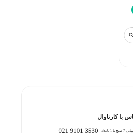
س با کارناوال
021 9101 3530
بح تا 1 بامداد: