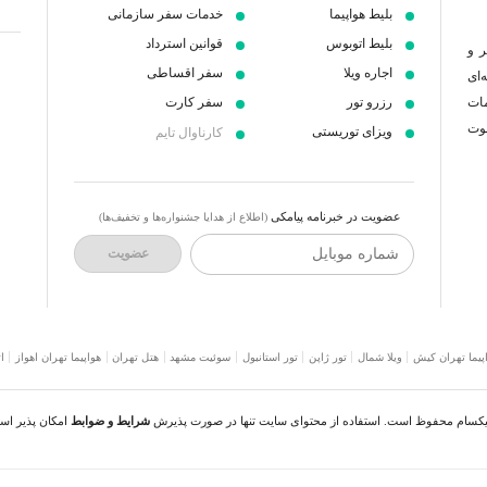
بلیط هواپیما
خدمات سفر سازمانی
بلیط اتوبوس
قوانین استرداد
ر و
اجاره ویلا
سفر اقساطی
‌ای
مات
رزرو تور
سفر کارت
عوت
ویزای توریستی
کارناوال تایم
عضویت در خبرنامه پیامکی
(اطلاع از هدایا جشنواره‌ها و تخفیف‌ها)
شماره موبایل
عضویت
پیما تهران کیش
ویلا شمال
تور ژاپن
تور استانبول
سوئیت مشهد
هتل تهران
هواپیما تهران اهواز
ا
نیکسام محفوظ است. استفاده از محتوای سایت تنها در صورت پذیرش
شرایط و ضوابط
امکان پذیر اس