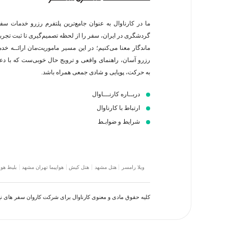
ما در کارناوال به عنوان جامع‌ترین پلتفرم رزرو خدمات سف
گردشگری در ایران، سفر را از لحظه‌ تصمیم‌گیری تا ثبت تجربه
ماندگار معنا می‌کنیم؛ در این مسیر‍ ماموریت‌مان اراﺋــﻪ خد
رزرو آسان، راهنمای واقعی و ترویج حال خوبی‌ست که با د
به حرکت، پویایی و شادی جمعی همراه باشد.
دربــاره کارنـــاوال
ارتباط با کارناوال
شرایط و ضوابـط
ویلا رامسر
هتل مشهد
هتل کیش
هواپیما تهران مشهد
بلیط هوا
کلیه حقوق مادی و معنوی کارناوال برای شرکت کاروان سفر های 