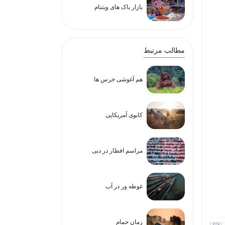
بازار باک های ویتنام
مطالب مرتبط
هم آغوشی خرس ها
کابوی آمریکایی
مراسم افطار در دبی
غوطه ور در آب
زمان حمام