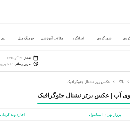
گردی
شهرگردی
ایرانگرد
مقالات آموزشی
فرهنگ ملل
نیم 
انتشار
28 آذر 1396
به روز رسانی
15 شهریور 1398
بلاگ
عکس روز نشنال جئوگرافیک
ی آب | عکس برتر نشنال جئوگرافیک
پرواز تهران استانبول
اجاره ویلا کردان