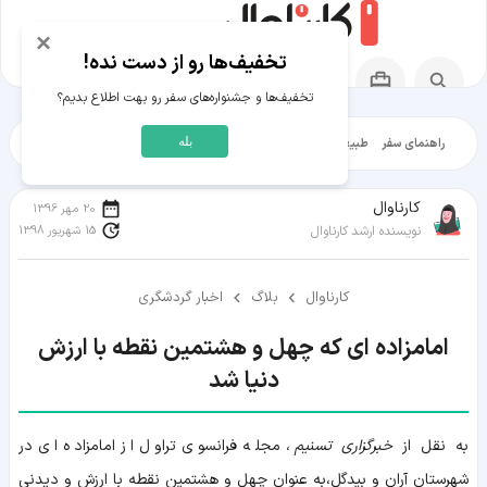
×
تخفیف‌ها رو از دست نده!
تخفیف‌ها و جشنواره‌های سفر رو بهت اطلاع بدیم؟
بله
راهنمای سفر
طبیعت‌گردی
تاریخ‌گردی
شهرگردی
ایرانگرد
مقالات آموز
کارناوال
20 مهر 1396
15 شهریور 1398
نویسنده ارشد کارناوال
کارناوال
بلاگ
اخبار گردشگری
امامزاده ای که چهل و هشتمین نقطه با ارزش
دنیا شد
به نقل از
خبرگزاری تسنیم
، مجله فرانسوی تراول از امامزاده ای در
شهرستان آران و بیدگل،به عنوان چهل و هشتمین نقطه با ارزش و دیدنی