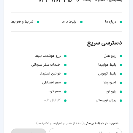
021 9101 3530
پشتیبانی 7 صبح تا 1 بامداد:
درباره ما
ارتباط با ما
شرایط و ضوابـط
دسترسی سریع
رزرو هتل
رزرو هوشمند بلیط
بلیط هواپیما
خدمات سفر سازمانی
بلیط اتوبوس
قوانین استرداد
اجاره ویلا
سفر اقساطی
رزرو تور
سفر کارت
ویزای توریستی
کارناوال تایم
عضویت در خبرنامه پیامکی
(اطلاع از هدایا جشنواره‌ها و تخفیف‌ها)