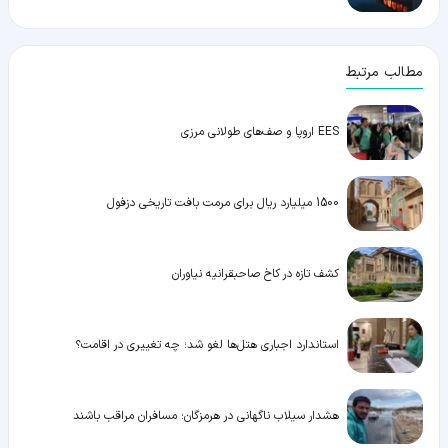
مطالب مرتبط
EES اروپا و صف‌های طولانی مرزی
1500 میلیارد ریال برای مرمت بافت تاریخی دزفول
کشف تازه در کاخ صاحبقرانیه نیاوران
استاندارد اجباری هتل‌ها لغو شد؛ چه تغییری در اقامت؟
هشدار سیلاب ناگهانی در هرمزگان؛ مسافران مراقب باشند