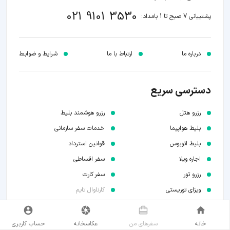
021 9101 3530
پشتیبانی 7 صبح تا 1 بامداد:
درباره ما
ارتباط با ما
شرایط و ضوابـط
دسترسی سریع
رزرو هتل
رزرو هوشمند بلیط
بلیط هواپیما
خدمات سفر سازمانی
بلیط اتوبوس
قوانین استرداد
اجاره ویلا
سفر اقساطی
رزرو تور
سفر کارت
ویزای توریستی
کارناوال تایم
خانه
سفر‌های من
عکاسخانه
حساب کاربری
عضویت در خبرنامه پیامکی
(اطلاع از هدایا جشنواره‌ها و تخفیف‌ها)