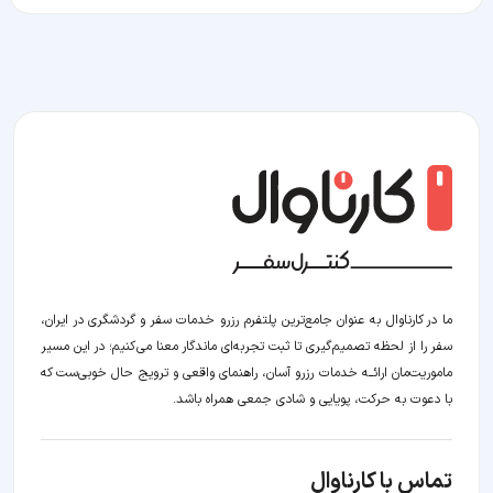
ما در کارناوال به عنوان جامع‌ترین پلتفرم رزرو خدمات سفر و گردشگری در ایران،
سفر را از لحظه‌ تصمیم‌گیری تا ثبت تجربه‌ای ماندگار معنا می‌کنیم؛ در این مسیر‍
ماموریت‌مان اراﺋــﻪ خدمات رزرو آسان، راهنمای واقعی و ترویج حال خوبی‌ست که
با دعوت به حرکت، پویایی و شادی جمعی همراه باشد.
تماس با کارناوال