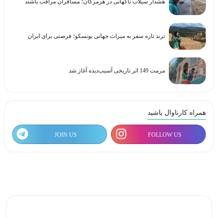
هشدار سیلاب ناگهانی در هرمزگان؛ مسافران مراقب باشند
ترند تازه سفر به میراث جهانی یونسکو؛ فرصتی برای ایران
مرمت 149 اثر تاریخی آسیب‌دیده آغاز شد
همراه کارناوال باشید
JOIN US
FOLLOW US