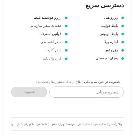
دسترسی سریع
رزرو هتل
رزرو هوشمند بلیط
بلیط هواپیما
خدمات سفر سازمانی
بلیط اتوبوس
قوانین استرداد
اجاره ویلا
سفر اقساطی
رزرو تور
سفر کارت
ویزای توریستی
کارناوال تایم
عضویت در خبرنامه پیامکی
(اطلاع از هدایا جشنواره‌ها و تخفیف‌ها)
شماره موبایل
عضویت
ویلا رامسر
هتل مشهد
هتل کیش
هواپیما تهران مشهد
بلیط هواپیما تهران کیش
ویلا شمال