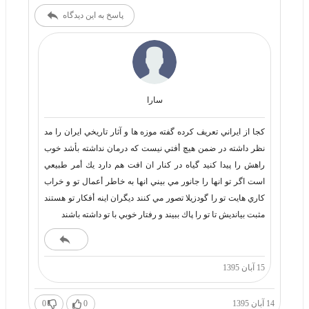
پاسخ به این دیدگاه
سارا
كجا از ايراني تعريف كرده گفته موزه ها و آثار تاريخي ايران را مد
نظر داشته در ضمن هيچ أفتي نيست كه درمان نداشته بأشد خوب
راهش را پيدا كنيد گياه در كنار ان افت هم دارد يك أمر طبيعي
است اگر تو انها را جانور مي بيني انها به خاطر أعمال تو و خراب
كاري هايت تو را گودزيلا تصور مي كنند ديگران اينه أفكار تو هستند
مثبت بيانديش تا تو را پاك ببيند و رفتار خوبي با تو داشته باشند
15 آبان 1395
14 آبان 1395
0
0