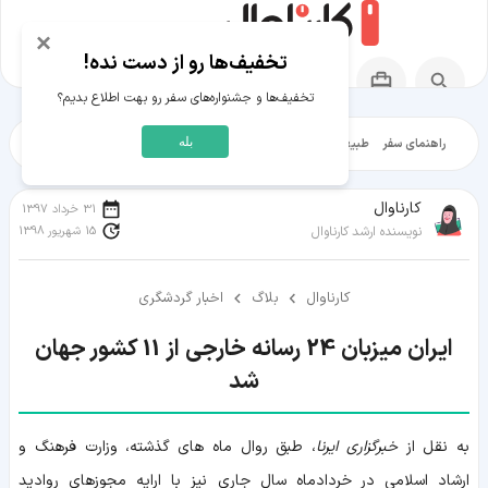
×
تخفیف‌ها رو از دست نده!
تخفیف‌ها و جشنواره‌های سفر رو بهت اطلاع بدیم؟
بله
راهنمای سفر
طبیعت‌گردی
تاریخ‌گردی
شهرگردی
ایرانگرد
مقالات آموز
کارناوال
31 خرداد 1397
15 شهریور 1398
نویسنده ارشد کارناوال
کارناوال
بلاگ
اخبار گردشگری
ایران میزبان 24 رسانه خارجی از 11 کشور جهان
شد
به نقل از
خبرگزاری ایرنا
، طبق روال ماه های گذشته، وزارت فرهنگ و
ارشاد اسلامی در خردادماه سال جاری نیز با ارایه مجوزهای روادید