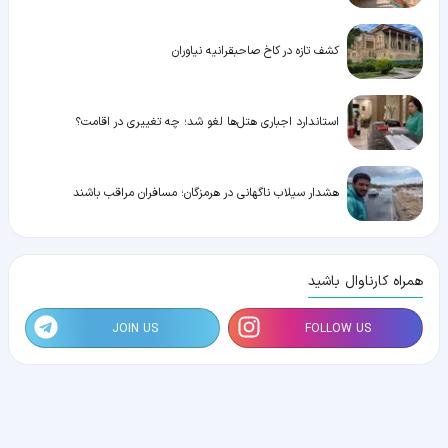
کشف تازه در کاخ صاحبقرانیه نیاوران
استاندارد اجباری هتل‌ها لغو شد؛ چه تغییری در اقامت؟
هشدار سیلاب ناگهانی در هرمزگان؛ مسافران مراقب باشند
همراه کارناوال باشید
JOIN US
FOLLOW US