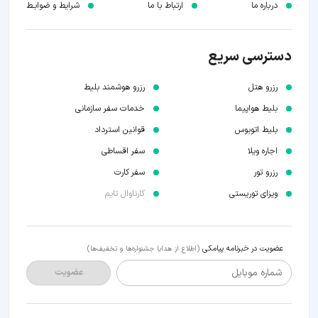
درباره ما
ارتباط با ما
شرایط و ضوابـط
دسترسی سریع
رزرو هتل
رزرو هوشمند بلیط
بلیط هواپیما
خدمات سفر سازمانی
بلیط اتوبوس
قوانین استرداد
اجاره ویلا
سفر اقساطی
رزرو تور
سفر کارت
ویزای توریستی
کارناوال تایم
عضویت در خبرنامه پیامکی
(اطلاع از هدایا جشنواره‌ها و تخفیف‌ها)
شماره موبایل
عضویت