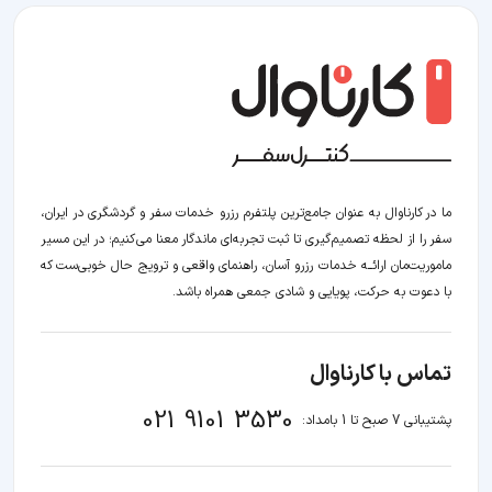
ما در کارناوال به عنوان جامع‌ترین پلتفرم رزرو خدمات سفر و گردشگری در ایران،
سفر را از لحظه‌ تصمیم‌گیری تا ثبت تجربه‌ای ماندگار معنا می‌کنیم؛ در این مسیر‍
ماموریت‌مان اراﺋــﻪ خدمات رزرو آسان، راهنمای واقعی و ترویج حال خوبی‌ست که
با دعوت به حرکت، پویایی و شادی جمعی همراه باشد.
تماس با کارناوال
021 9101 3530
پشتیبانی 7 صبح تا 1 بامداد: