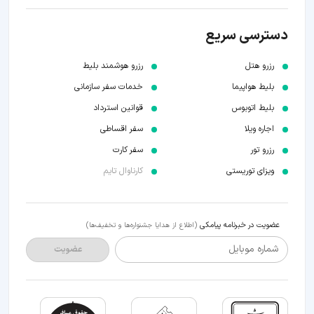
دسترسی سریع
رزرو هتل
رزرو هوشمند بلیط
بلیط هواپیما
خدمات سفر سازمانی
بلیط اتوبوس
قوانین استرداد
اجاره ویلا
سفر اقساطی
رزرو تور
سفر کارت
ویزای توریستی
کارناوال تایم
عضویت در خبرنامه پیامکی
(اطلاع از هدایا جشنواره‌ها و تخفیف‌ها)
شماره موبایل
عضویت