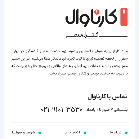
ما در کارناوال به عنوان جامع‌ترین پلتفرم رزرو خدمات سفر و گردشگری در ایران،
سفر را از لحظه‌ تصمیم‌گیری تا ثبت تجربه‌ای ماندگار معنا می‌کنیم؛ در این مسیر‍
ماموریت‌مان اراﺋــﻪ خدمات رزرو آسان، راهنمای واقعی و ترویج حال خوبی‌ست که
با دعوت به حرکت، پویایی و شادی جمعی همراه باشد.
تماس با کارناوال
021 9101 3530
پشتیبانی 7 صبح تا 1 بامداد:
درباره ما
ارتباط با ما
شرایط و ضوابـط