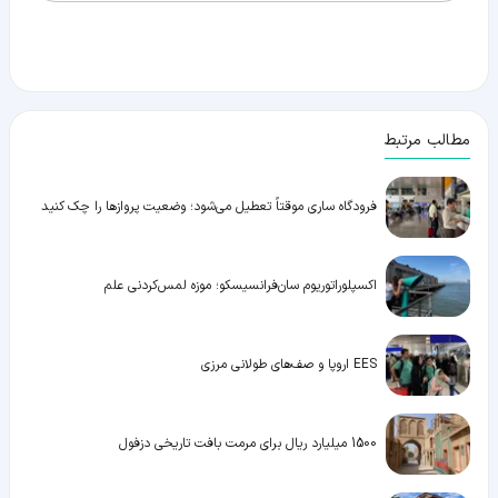
مطالب مرتبط
فرودگاه ساری موقتاً تعطیل می‌شود؛ وضعیت پروازها را چک کنید
اکسپلوراتوریوم سان‌فرانسیسکو؛ موزه لمس‌کردنی علم
EES اروپا و صف‌های طولانی مرزی
1500 میلیارد ریال برای مرمت بافت تاریخی دزفول