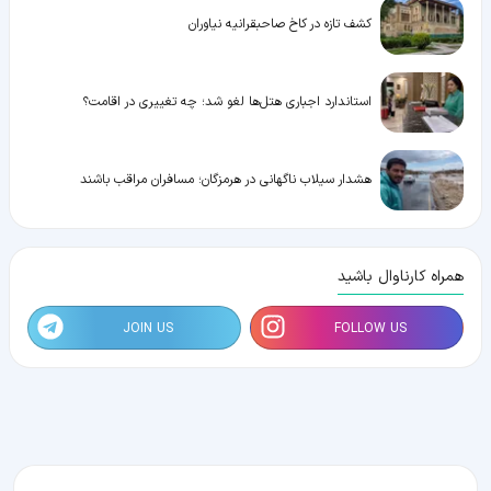
کشف تازه در کاخ صاحبقرانیه نیاوران
استاندارد اجباری هتل‌ها لغو شد؛ چه تغییری در اقامت؟
هشدار سیلاب ناگهانی در هرمزگان؛ مسافران مراقب باشند
همراه کارناوال باشید
JOIN US
FOLLOW US