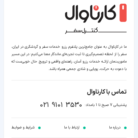
ما در کارناوال به عنوان جامع‌ترین پلتفرم رزرو خدمات سفر و گردشگری در ایران،
سفر را از لحظه‌ تصمیم‌گیری تا ثبت تجربه‌ای ماندگار معنا می‌کنیم؛ در این مسیر‍
ماموریت‌مان اراﺋــﻪ خدمات رزرو آسان، راهنمای واقعی و ترویج حال خوبی‌ست که
با دعوت به حرکت، پویایی و شادی جمعی همراه باشد.
تماس با کارناوال
021 9101 3530
پشتیبانی 7 صبح تا 1 بامداد:
درباره ما
ارتباط با ما
شرایط و ضوابـط