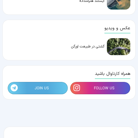
ایسلند هنرمندانه
عکس و ویدیو
گشتی در طبیعت اورگن
همراه کارناوال باشید
JOIN US
FOLLOW US