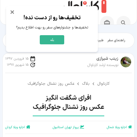
×
تخفیف‌ها رو از دست نده!
تخفیف‌ها و جشنواره‌های سفر رو بهت اطلاع بدیم؟
بله
راهنمای سفر
طبیعت‌گردی
تاریخ‌گردی
شهرگردی
ایرانگرد
مقالات آموز
زينب شيرازی
15 فروردین 1397
15 شهریور 1398
نویسنده ارشد کارناوال
کارناوال
بلاگ
عکس روز نشنال جئوگرافیک
عکس روز نشنال جئوگرافیک
اجاره ویلا شمال
پرواز تهران استانبول
اجاره ویلا کردان