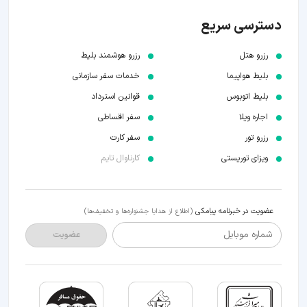
دسترسی سریع
رزرو هتل
رزرو هوشمند بلیط
بلیط هواپیما
خدمات سفر سازمانی
بلیط اتوبوس
قوانین استرداد
اجاره ویلا
سفر اقساطی
رزرو تور
سفر کارت
ویزای توریستی
کارناوال تایم
عضویت در خبرنامه پیامکی
(اطلاع از هدایا جشنواره‌ها و تخفیف‌ها)
شماره موبایل
عضویت