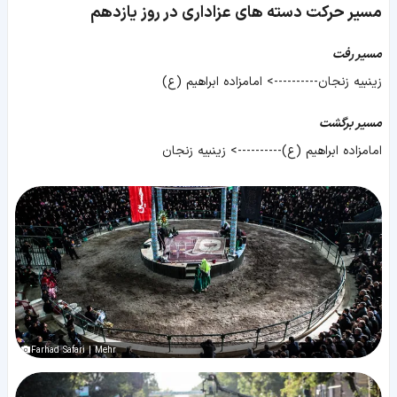
مسیر حرکت دسته های عزاداری در روز یازدهم
مسیر رفت
زینبیه زنجان----------> امامزاده ابراهیم (ع)
مسیر برگشت
امامزاده ابراهیم (ع)----------> زینبیه زنجان
Farhad Safari | Mehr