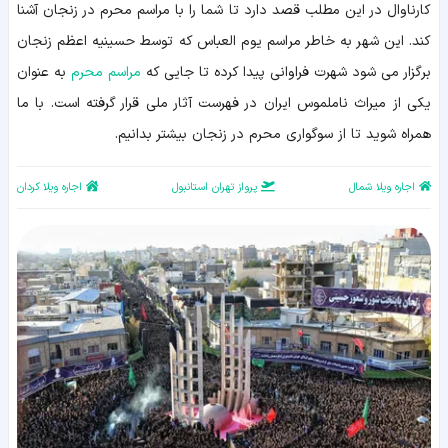
حال
کارناوال در این مطلب قصد دارد تا شما را با مراسم محرم در زنجان آشنا
و
هوای
کند. این شهر به خاطر مراسم یوم العباس که توسط حسینیه اعظم زنجان
محرم
برگزار می شود شهرت فراوانی پیدا کرده تا جایی که
مراسم محرم
به عنوان
در
زنجان
یکی از میراث ناملموس ایران در فهرست آثار ملی قرار گرفته است. با ما
قبل
از
همراه شوید تا از سوگواری محرم در زنجان بیشتر بدانیم.
محرم
مراسم
ویژه
اجاره ویلا شمال
پرواز تهران استانبول
اجاره ویلا کردان
محرم