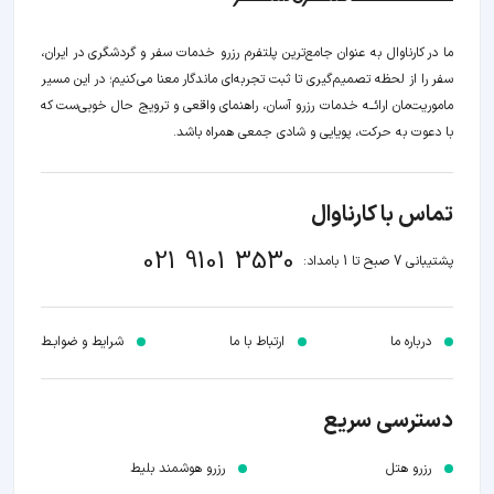
ما در کارناوال به عنوان جامع‌ترین پلتفرم رزرو خدمات سفر و گردشگری در ایران،
سفر را از لحظه‌ تصمیم‌گیری تا ثبت تجربه‌ای ماندگار معنا می‌کنیم؛ در این مسیر‍
ماموریت‌مان اراﺋــﻪ خدمات رزرو آسان، راهنمای واقعی و ترویج حال خوبی‌ست که
با دعوت به حرکت، پویایی و شادی جمعی همراه باشد.
تماس با کارناوال
021 9101 3530
پشتیبانی 7 صبح تا 1 بامداد:
درباره ما
ارتباط با ما
شرایط و ضوابـط
دسترسی سریع
رزرو هتل
رزرو هوشمند بلیط