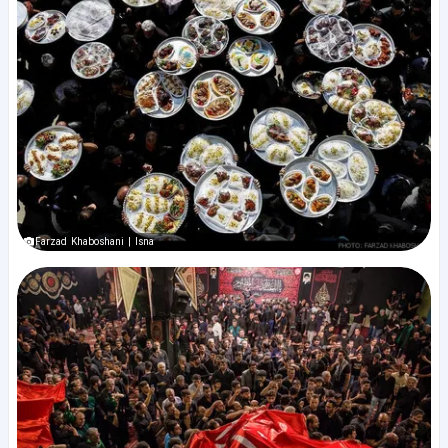
Farzad Khaboshani | Isna