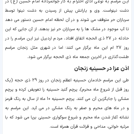
این مراسم به نوعی ادای احترام به کار جوانمردانه امام حسین (ع) در
دشت نینواست. وی و یارانش پیش از رسیدن به دشت نینوا توسط
سربازان حر متوقف می شوند و در آن لحظه امام حسین دستور می دهد
تا آب موجود در مشک ها را به سربازان حر نیز بدهند. از آن جایی که این
حادثه در 27 ذی الحجه اتفاق افتاد، مردم اردبیل نیز این مراسم را در
روز 27 ام این ماه برگزار می کنند؛ اما در شهری مثل زنجان مراسم
طشت گذاری در آخرین جمعه ماه ذی الحجه برگزار می شود.
اذن عزا در حسینیه زنجان
طی این مراسم خادمان حسینیه اعظم زنجان در روز 29 ذی حجه (یک
روز قبل از شروع ماه محرم)، پرچم گنبد حسینیه را تعویض کرده و پرچم
مشکی را جایگزین آن می کنند. پرچم حسینیه 10 ماه از سال به رنگ قرمز
و در ماه های محرم و صفر به رنگ مشکی در می آید. این مراسم به
نشانه آغاز شدن ماه محرم و شروع سوگواری حسینی برپا می شود که با
مرثیه خوانی، مداحی و قرائت قرآن همراه است.