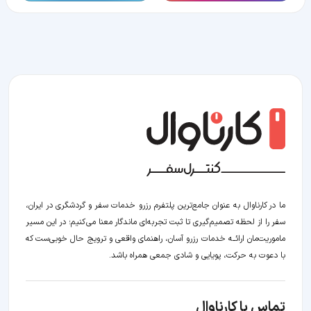
ما در کارناوال به عنوان جامع‌ترین پلتفرم رزرو خدمات سفر و گردشگری در ایران،
سفر را از لحظه‌ تصمیم‌گیری تا ثبت تجربه‌ای ماندگار معنا می‌کنیم؛ در این مسیر‍
ماموریت‌مان اراﺋــﻪ خدمات رزرو آسان، راهنمای واقعی و ترویج حال خوبی‌ست که
با دعوت به حرکت، پویایی و شادی جمعی همراه باشد.
تماس با کارناوال