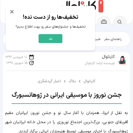
×
تخفیف‌ها رو از دست نده!
تخفیف‌ها و جشنواره‌های سفر رو بهت اطلاع بدیم؟
بله
راهنمای سفر
طبیعت‌گردی
تاریخ‌گردی
شهرگردی
ایرانگرد
مقالات آموز
کارناوال
10 فروردین 1396
15 شهریور 1398
نویسنده ارشد کارناوال
کارناوال
بلاگ
اخبار گردشگری
جشن نوروز با موسیقی ایرانی در ژوهانسبورگ
به نقل از
ایرنا
، همزمان با آغاز سال نو و جشن نوروز، ایرانیان مقیم
آفریقای جنوبی، بزرگ‌ترین اجتماع نوروزی را در محل خانه ایرانیان شهر
ژوهانسبورگ با اجرای موسیقی توسط هنرمندان ایرانی برگزار کردند.