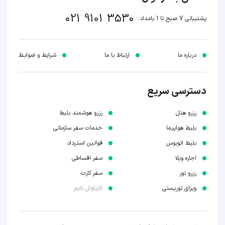
021 9101 3530
پشتیبانی 7 صبح تا 1 بامداد:
درباره ما
ارتباط با ما
شرایط و ضوابـط
دسترسی سریع
رزرو هتل
رزرو هوشمند بلیط
بلیط هواپیما
خدمات سفر سازمانی
بلیط اتوبوس
قوانین استرداد
اجاره ویلا
سفر اقساطی
رزرو تور
سفر کارت
ویزای توریستی
کارناوال تایم