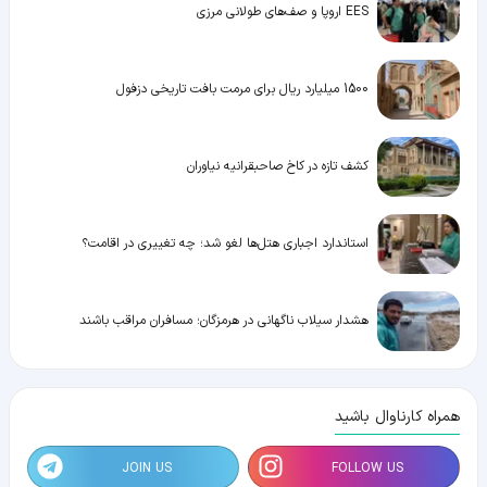
EES اروپا و صف‌های طولانی مرزی
1500 میلیارد ریال برای مرمت بافت تاریخی دزفول
کشف تازه در کاخ صاحبقرانیه نیاوران
استاندارد اجباری هتل‌ها لغو شد؛ چه تغییری در اقامت؟
هشدار سیلاب ناگهانی در هرمزگان؛ مسافران مراقب باشند
همراه کارناوال باشید
JOIN US
FOLLOW US