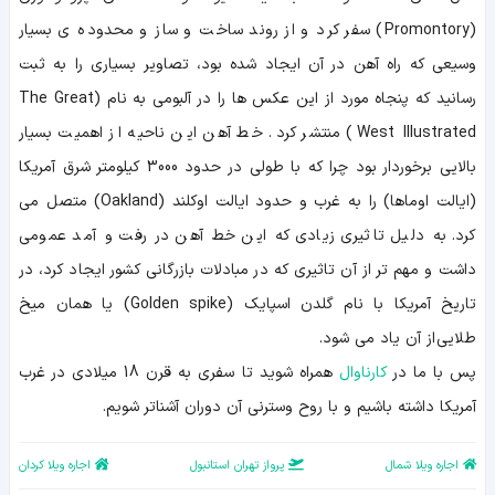
(Promontory) سفر کرد و از روند ساخت و ساز و محدوده ی بسیار
وسیعی که راه آهن در آن ایجاد شده بود، تصاویر بسیاری را به ثبت
رسانید که پنجاه مورد از این عکس ها را در آلبومی به نام (The Great
West Illustrated) منتشر کرد. خط آهن این ناحیه از اهمیت بسیار
بالایی برخوردار بود چرا که با طولی در حدود 3000 کیلومتر شرق آمریکا
(ایالت اوماها) را به غرب و حدود ایالت اوکلند (Oakland) متصل می
کرد. به دلیل تاثیری زیادی که این خط آهن در رفت و آمد عمومی
داشت و مهم تر از آن تاثیری که در مبادلات بازرگانی کشور ایجاد کرد، در
تاریخ آمریکا با نام گلدن اسپایک (Golden spike) یا همان میخ
طلایی از آن یاد می شود.
پس با ما در
کارناوال
همراه شوید تا سفری به قرن 18 میلادی در غرب
آمریکا داشته باشیم و با روح وسترنی آن دوران آشناتر شویم.
اجاره ویلا شمال
پرواز تهران استانبول
اجاره ویلا کردان