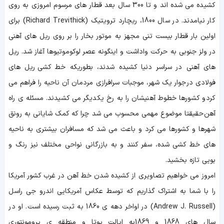
کشیده می شده اند و تا 300 سال بعد قطار های مرسوم امروزی به روی
کار نیامدند. در سال 1800، ریچارد ترویتیک (Richard Trevithick) برای
اولین بار قطار بیست تنی مجهز به موتور بخار را بر روی ریل های آهنی
در ولز جنوبی به حرکت واداشت و اینگونه عصر لوکوموتیوها آغاز شد. ریل
های آهنی در سراسر دنیا کشیده شدند، بطوریکه خط کشی ریل های
فولادی در جوار یک شهر، موجبات سرافرازی مردمان آن ناحیه را فراهم می
کرد و کشورها خطوط آهنیشان را به رخ یکدیگر می کشیدند. مسئله ی راه
آهن حقیقتا موضوع مهمی محسوب می شد چرا که کمک شایانی به رونق
شهرها و کشورها می کرد و باعث می شد که مسافران بیشتری به ناحیه
های خط کشی شده، سفر کنند و به بازرگانی نواحی مختلف نیز رنگ و
بویی تازه بخشید.
امروز می خواهیم تصاویری از کشیده شدن خط آهن در غرب کشور آمریکا
را با شما به اشتراک گذاریم که توسط عکاس آمریکایی اندرو جی راسل
(Andrew J. Russell) در اواخر دهه ی 1860 به ثبت رسیده است. او در
سال های 1868 و 1869به ایالت یوتا و منطقه ی پرومونتوری