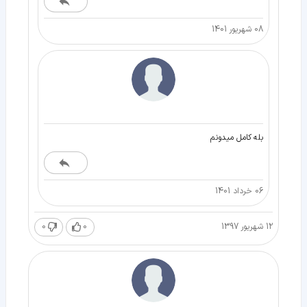
08 شهریور 1401
بله کامل میدونم
06 خرداد 1401
12 شهریور 1397
0
0