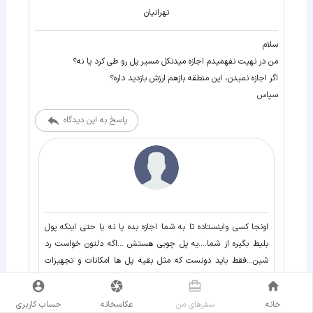
تهرانیان
سلام
من در نهیت نفهمیدم اجازه میدنکل مسیر پل رو طی کرد یا نه؟
اگر اجازه نمیدن، این منطقه بازهم ارزش بازدید داره؟
سپاس
پاسخ به این دیدگاه
اونجا کسی واینستاده تا به شما اجازه بده یا نه یا حتی اینکه پول
بلیط بگیره از شما....یه پل چوبی هستش ...اگه دلتون خواست رد
شین...فقط باید دونست که مثل بقیه پل ها امکانات و تجهیزات
تفریحی کامل نداره....یه پل چوبی با یه طبیعت بکر
خانه
سفر‌های من
عکاسخانه
حساب کاربری