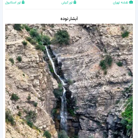
نقشه تهران
تور کیش
تور استانبول
آبشار نوده