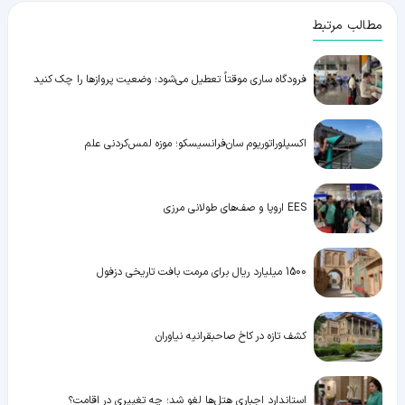
مطالب مرتبط
فرودگاه ساری موقتاً تعطیل می‌شود؛ وضعیت پروازها را چک کنید
اکسپلوراتوریوم سان‌فرانسیسکو؛ موزه لمس‌کردنی علم
EES اروپا و صف‌های طولانی مرزی
1500 میلیارد ریال برای مرمت بافت تاریخی دزفول
کشف تازه در کاخ صاحبقرانیه نیاوران
استاندارد اجباری هتل‌ها لغو شد؛ چه تغییری در اقامت؟