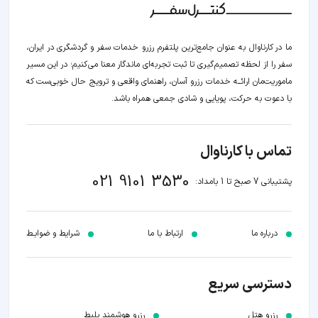
ما در کارناوال به عنوان جامع‌ترین پلتفرم رزرو خدمات سفر و گردشگری در ایران،
سفر را از لحظه‌ تصمیم‌گیری تا ثبت تجربه‌ای ماندگار معنا می‌کنیم؛ در این مسیر‍
ماموریت‌مان اراﺋــﻪ خدمات رزرو آسان، راهنمای واقعی و ترویج حال خوبی‌ست که
با دعوت به حرکت، پویایی و شادی جمعی همراه باشد.
تماس با کارناوال
021 9101 3530
پشتیبانی 7 صبح تا 1 بامداد:
درباره ما
ارتباط با ما
شرایط و ضوابـط
دسترسی سریع
رزرو هتل
رزرو هوشمند بلیط