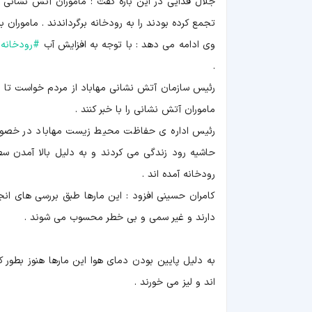
جلال فدایی در این باره گفت : ماموران آتش نشانی
تجمع کرده بودند را به رودخانه برگرداندند . ماموران بیشتر از 80 حلقه مار را توانستند بگیرند و تعدادی از آن ها نیز 
وی ادامه می دهد : با توجه به افزایش آب
#
رودخانه
ا
.
رئیس سازمان آتش نشانی مهاباد از مردم خواست تا از 
ماموران آتش نشانی را با خبر کنند .
رئیس اداره ی حفاظت محیط زیست مهاباد در خصوص 
حاشیه رود زندگی می کردند و به دلیل بالا آمدن 
رودخانه آمده اند .
کامران حسینی افزود : این مارها طبق بررسی های ا
دارند و غیر سمی و بی خطر محسوب می شوند .
به دلیل پایین بودن دمای هوا این مارها هنوز بطور ک
اند و لیز می خورند .