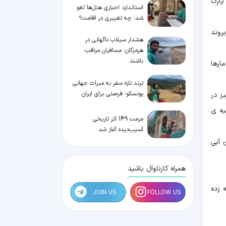
پارک
استاندارد اجباری هتل‌ها لغو
شد؛ چه تغییری در اقامت؟
روند
هشدار سیلاب ناگهانی در
هرمزگان؛ مسافران مراقب
باشند
ارها
ترند تازه سفر به میراث جهانی
یونسکو؛ فرصتی برای ایران
ز در
یه ی
مرمت 149 اثر تاریخی
آسیب‌دیده آغاز شد
 آبی
همراه کارناوال باشید
 زده
JOIN US
FOLLOW US