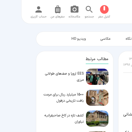
کنترل سفر
جستجو
عکاسخانه
سفر‌های من
حساب کاربری
نگاه
عکاسی
ویدیو HD
مطالب مرتبط
EES اروپا و صف‌های طولانی
مرزی
1500 میلیارد ریال برای مرمت
بافت تاریخی دزفول
شانی
کشف تازه در کاخ صاحبقرانیه
نیاوران