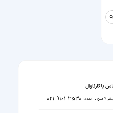
س با کارناوال
021 9101 3530
صبح تا 1 بامداد: