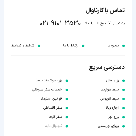
تماس با کارناوال
021 9101 3530
پشتیبانی 7 صبح تا 1 بامداد:
درباره ما
ارتباط با ما
شرایط و ضوابـط
دسترسی سریع
رزرو هتل
رزرو هوشمند بلیط
بلیط هواپیما
خدمات سفر سازمانی
بلیط اتوبوس
قوانین استرداد
اجاره ویلا
سفر اقساطی
رزرو تور
سفر کارت
ویزای توریستی
کارناوال تایم