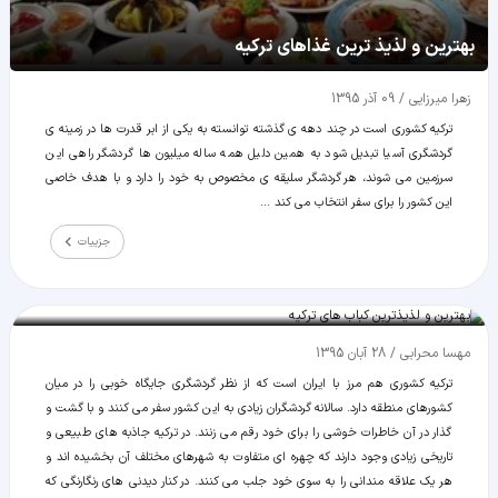
بهترین و لذیذ ترین غذاهای ترکیه
زهرا میرزایی
/
09 آذر 1395
ترکیه کشوری است در چند دهه ی گذشته توانسته به یکی از ابر قدرت ها در زمینه ی
گردشگری آسیا تبدیل شود به همین دلیل همه ساله میلیون ها گردشگر راهی این
سرزمین می شوند، هر گردشگر سلیقه ی مخصوص به خود را دارد و با هدف خاصی
این کشور را برای سفر انتخاب می کند ...
جزییات
بهترین و لذیذترین کباب های ترکیه
مهسا محرابی
/
28 آبان 1395
ترکیه کشوری هم مرز با ایران است که از نظر گردشگری جایگاه خوبی را در میان
کشورهای منطقه دارد. سالانه گردشگران زیادی به این کشور سفر می کنند و با گشت و
گذار در آن خاطرات خوشی را برای خود رقم می زنند. در ترکیه جاذبه های طبیعی و
تاریخی زیادی وجود دارند که چهره ای متفاوت به شهرهای مختلف آن بخشیده اند و
هر یک علاقه مندانی را به سوی خود جلب می کنند. در کنار دیدنی های رنگارنگی که