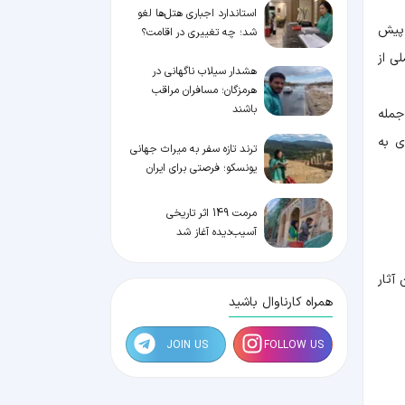
استاندارد اجباری هتل‌ها لغو
 پیش
شد؛ چه تغییری در اقامت؟
ی از
هشدار سیلاب ناگهانی در
هرمزگان؛ مسافران مراقب
باشند
جمله
ی به
ترند تازه سفر به میراث جهانی
یونسکو؛ فرصتی برای ایران
مرمت 149 اثر تاریخی
آسیب‌دیده آغاز شد
آثار
همراه کارناوال باشید
JOIN US
FOLLOW US