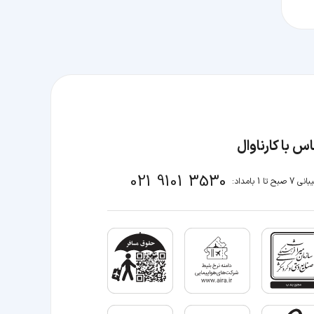
س با کارناوال
021 9101 3530
صبح تا 1 بامداد: