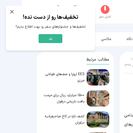
×
تخفیف‌ها رو از دست نده!
کنترل سفر
جستجو
عکاسخانه
سفر‌های من
حساب کاربری
تخفیف‌ها و جشنواره‌های سفر رو بهت اطلاع بدیم؟
نگاه
عکاسی
ویدیو HD
بله
مطالب مرتبط
EES اروپا و صف‌های طولانی
مرزی
1500 میلیارد ریال برای مرمت
بافت تاریخی دزفول
دامی
کشف تازه در کاخ صاحبقرانیه
نیاوران
رهای