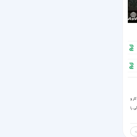
ار و
ی را
ت