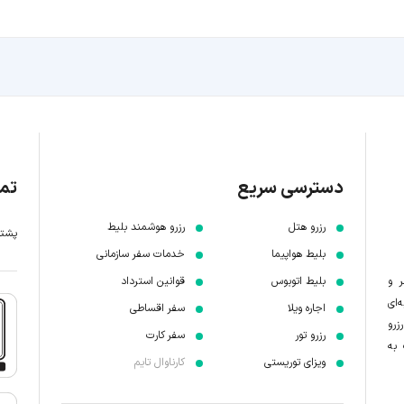
دسترسی سریع
تما
رزرو هتل
رزرو هوشمند بلیط
پشتیبانی 7 
بلیط هواپیما
خدمات سفر سازمانی
ر و
بلیط اتوبوس
قوانین استرداد
‌ای
اجاره ویلا
سفر اقساطی
زرو
رزرو تور
سفر کارت
 به
ویزای توریستی
کارناوال تایم