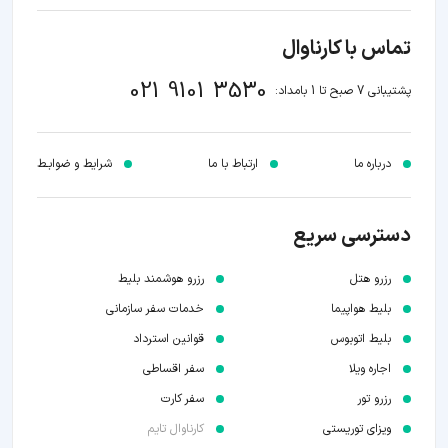
تماس با کارناوال
021 9101 3530
پشتیبانی 7 صبح تا 1 بامداد:
درباره ما
ارتباط با ما
شرایط و ضوابـط
دسترسی سریع
رزرو هتل
رزرو هوشمند بلیط
بلیط هواپیما
خدمات سفر سازمانی
بلیط اتوبوس
قوانین استرداد
اجاره ویلا
سفر اقساطی
رزرو تور
سفر کارت
ویزای توریستی
کارناوال تایم