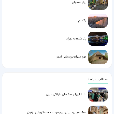
بازار اصفهان
ارگ بم
پل طبیعت تهران
موزه میراث روستایی گیلان
مطالب مرتبط
EES اروپا و صف‌های طولانی مرزی
1500 میلیارد ریال برای مرمت بافت تاریخی دزفول