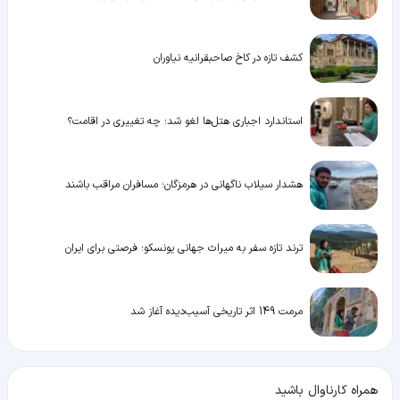
کشف تازه در کاخ صاحبقرانیه نیاوران
استاندارد اجباری هتل‌ها لغو شد؛ چه تغییری در اقامت؟
هشدار سیلاب ناگهانی در هرمزگان؛ مسافران مراقب باشند
ترند تازه سفر به میراث جهانی یونسکو؛ فرصتی برای ایران
مرمت 149 اثر تاریخی آسیب‌دیده آغاز شد
همراه کارناوال باشید