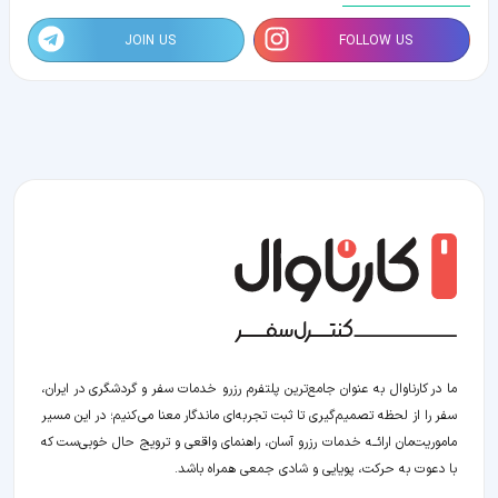
JOIN US
FOLLOW US
ما در کارناوال به عنوان جامع‌ترین پلتفرم رزرو خدمات سفر و گردشگری در ایران،
سفر را از لحظه‌ تصمیم‌گیری تا ثبت تجربه‌ای ماندگار معنا می‌کنیم؛ در این مسیر‍
ماموریت‌مان اراﺋــﻪ خدمات رزرو آسان، راهنمای واقعی و ترویج حال خوبی‌ست که
با دعوت به حرکت، پویایی و شادی جمعی همراه باشد.