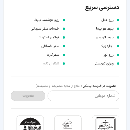
دسترسی سریع
رزرو هتل
رزرو هوشمند بلیط
بلیط هواپیما
خدمات سفر سازمانی
بلیط اتوبوس
قوانین استرداد
اجاره ویلا
سفر اقساطی
رزرو تور
سفر کارت
ویزای توریستی
کارناوال تایم
عضویت در خبرنامه پیامکی
(اطلاع از هدایا جشنواره‌ها و تخفیف‌ها)
شماره موبایل
عضویت