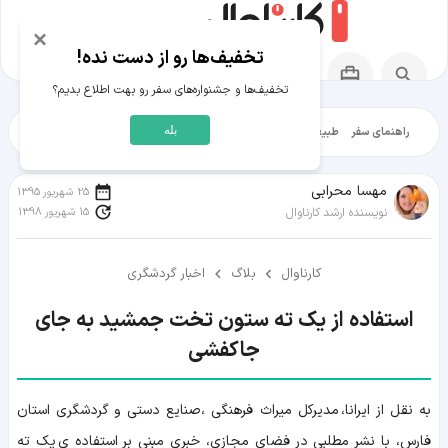
×
تخفیف‌ها رو از دست نده!
تخفیف‌ها و جشنواره‌های سفر رو بهت اطلاع بدیم؟
بله
راهنمای سفر
طبیعت‌گردی
تاریخ‌گردی
شهرگردی
ایرانگرد
مقالات آموز
مهسا محرابی
25 شهریور 1395
15 شهریور 1398
نویسنده ارشد کارناوال
کارناوال
بلاگ
اخبار گردشگری
استفاده از یک ته ستون تخت جمشید به جای
جاکفشی
به نقل از ایرانا، مدیرکل میراث فرهنگی ،صنایع دستی و گردشگری استان
فارس، با نشر مطلبی در فضای مجازی، خبری مبنی بر استفاده ی یک ته