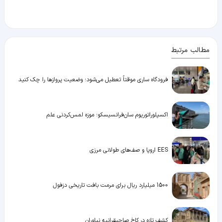
مطالب مرتبط
فرودگاه ساری موقتاً تعطیل می‌شود؛ وضعیت پروازها را چک کنید
اکسپلوراتوریوم سان‌فرانسیسکو؛ موزه لمس‌کردنی علم
EES اروپا و صف‌های طولانی مرزی
1500 میلیارد ریال برای مرمت بافت تاریخی دزفول
کشف تازه در کاخ صاحبقرانیه نیاوران