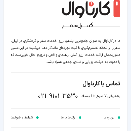
ما در کارناوال به عنوان جامع‌ترین پلتفرم رزرو خدمات سفر و گردشگری در ایران،
سفر را از لحظه‌ تصمیم‌گیری تا ثبت تجربه‌ای ماندگار معنا می‌کنیم؛ در این مسیر‍
ماموریت‌مان اراﺋــﻪ خدمات رزرو آسان، راهنمای واقعی و ترویج حال خوبی‌ست که
با دعوت به حرکت، پویایی و شادی جمعی همراه باشد.
تماس با کارناوال
021 9101 3530
پشتیبانی 7 صبح تا 1 بامداد:
درباره ما
ارتباط با ما
شرایط و ضوابـط