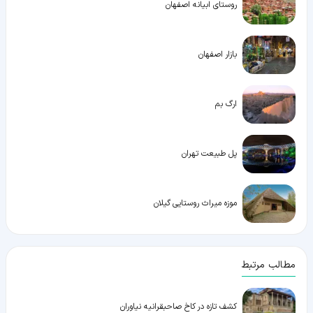
روستای ابیانه اصفهان
بازار اصفهان
ارگ بم
پل طبیعت تهران
موزه میراث روستایی گیلان
مطالب مرتبط
کشف تازه در کاخ صاحبقرانیه نیاوران