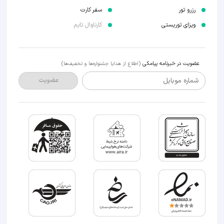
رزرو تور
سفر کارت
ویزای توریستی
کارناوال تایم
عضویت در خبرنامه پیامکی
(اطلاع از هدایا جشنواره‌ها و تخفیف‌ها)
شماره موبایل
عضویت