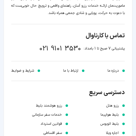
ماموریت‌مان اراﺋــﻪ خدمات رزرو آسان، راهنمای واقعی و ترویج حال خوبی‌ست که
با دعوت به حرکت، پویایی و شادی جمعی همراه باشد.
تماس با کارناوال
021 9101 3530
پشتیبانی 7 صبح تا 1 بامداد:
درباره ما
ارتباط با ما
شرایط و ضوابـط
دسترسی سریع
رزرو هتل
رزرو هوشمند بلیط
بلیط هواپیما
خدمات سفر سازمانی
بلیط اتوبوس
قوانین استرداد
اجاره ویلا
سفر اقساطی