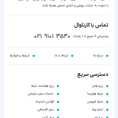
با دعوت به حرکت، پویایی و شادی جمعی همراه باشد.
تماس با کارناوال
021 9101 3530
پشتیبانی 7 صبح تا 1 بامداد:
درباره ما
ارتباط با ما
شرایط و ضوابـط
دسترسی سریع
رزرو هتل
رزرو هوشمند بلیط
بلیط هواپیما
خدمات سفر سازمانی
بلیط اتوبوس
قوانین استرداد
اجاره ویلا
سفر اقساطی
رزرو تور
سفر کارت