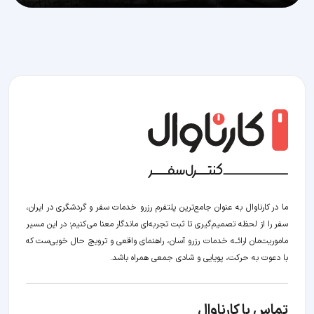
ما در کارناوال به عنوان جامع‌ترین پلتفرم رزرو خدمات سفر و گردشگری در ایران،
سفر را از لحظه‌ تصمیم‌گیری تا ثبت تجربه‌ای ماندگار معنا می‌کنیم؛ در این مسیر‍
ماموریت‌مان اراﺋــﻪ خدمات رزرو آسان، راهنمای واقعی و ترویج حال خوبی‌ست که
با دعوت به حرکت، پویایی و شادی جمعی همراه باشد.
تماس با کارناوال