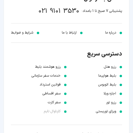
021 9101 3530
پشتیبانی 7 صبح تا 1 بامداد:
درباره ما
ارتباط با ما
شرایط و ضوابـط
دسترسی سریع
رزرو هتل
رزرو هوشمند بلیط
بلیط هواپیما
خدمات سفر سازمانی
بلیط اتوبوس
قوانین استرداد
اجاره ویلا
سفر اقساطی
رزرو تور
سفر کارت
ویزای توریستی
کارناوال تایم