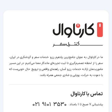
ما در کارناوال به عنوان جامع‌ترین پلتفرم رزرو خدمات سفر و گردشگری در ایران،
سفر را از لحظه‌ تصمیم‌گیری تا ثبت تجربه‌ای ماندگار معنا می‌کنیم؛ در این مسیر‍
ماموریت‌مان اراﺋــﻪ خدمات رزرو آسان، راهنمای واقعی و ترویج حال خوبی‌ست که
با دعوت به حرکت، پویایی و شادی جمعی همراه باشد.
تماس با کارناوال
021 9101 3530
پشتیبانی 7 صبح تا 1 بامداد: