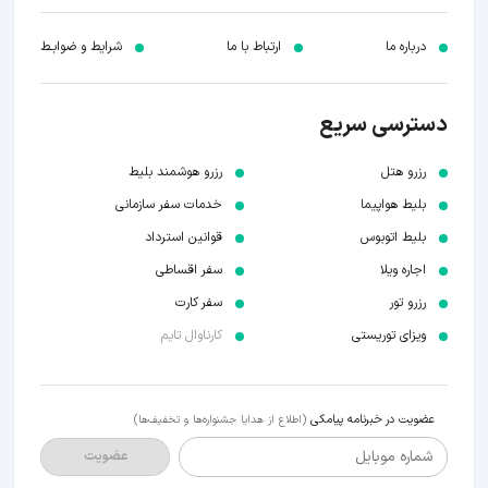
درباره ما
ارتباط با ما
شرایط و ضوابـط
دسترسی سریع
رزرو هتل
رزرو هوشمند بلیط
بلیط هواپیما
خدمات سفر سازمانی
بلیط اتوبوس
قوانین استرداد
اجاره ویلا
سفر اقساطی
رزرو تور
سفر کارت
ویزای توریستی
کارناوال تایم
عضویت در خبرنامه پیامکی
(اطلاع از هدایا جشنواره‌ها و تخفیف‌ها)
شماره موبایل
عضویت