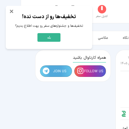
×
تخفیف‌ها رو از دست نده!
کنترل سفر
جستجو
عکاسخانه
سفر‌های من
حساب کاربری
تخفیف‌ها و جشنواره‌های سفر رو بهت اطلاع بدیم؟
نگاه
عکاسی
ویدیو HD
بله
همراه کارناوال باشید
JOIN US
FOLLOW US
هار،