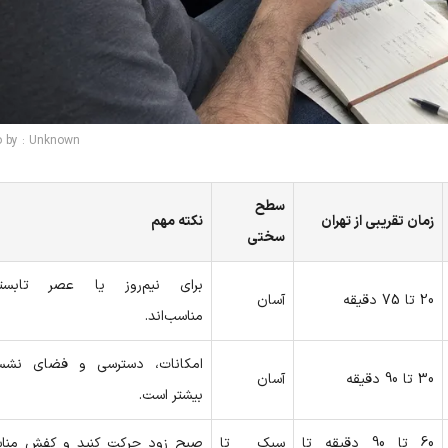
o by : Unknown
سطح
زمان تقریبی از تهران
نکته مهم
سختی
برای نیم‌روز یا عصر تابستا
20 تا 75 دقیقه
آسان
مناسب‌اند.
امکانات، دسترسی و فضای نشس
30 تا 90 دقیقه
آسان
بیشتر است.
60 تا 90 دقیقه تا
سبک تا
صبح زود حرکت کنید و کفش منا