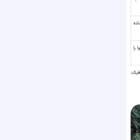
ده
 را
فیک،