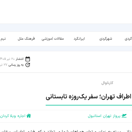
گردی
شهرگردی
ایرانگرد
مقالات آموزشی
فرهنگ ملل
نیم 
انتشار
20 تیر 1405
به روز رسانی
27 تیر 1405
کارناوال
پرواز تهران استانبول
اجاره ویلا کردان
تانی، بسته به زمان و توان همراهان شما می‌تواند درکه، فشم، لواسان، برغان، آ