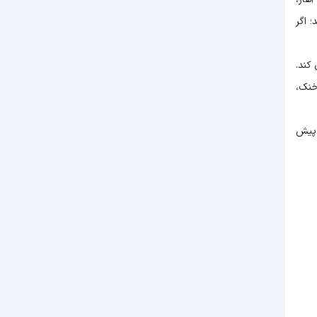
 اگر
کند.
خنک،
 پیش