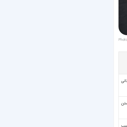
Phot
نی
تن
سب