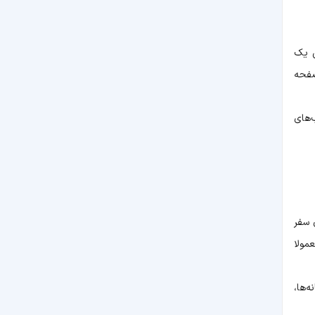
ی یک
صفحه
‌های
 سفر
و لالان، حرکت پیش از ساعت 6:30 یا 7 صبح معمولا
‌ها،