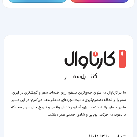
ما در کارناوال به عنوان جامع‌ترین پلتفرم رزرو خدمات سفر و گردشگری در ایران،
سفر را از لحظه‌ تصمیم‌گیری تا ثبت تجربه‌ای ماندگار معنا می‌کنیم؛ در این مسیر‍
ماموریت‌مان اراﺋــﻪ خدمات رزرو آسان، راهنمای واقعی و ترویج حال خوبی‌ست که
با دعوت به حرکت، پویایی و شادی جمعی همراه باشد.