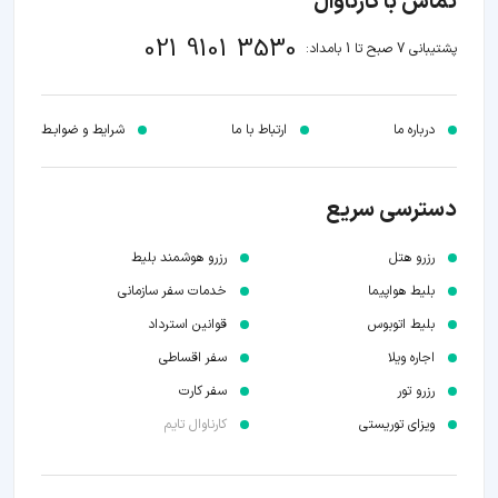
تماس با کارناوال
021 9101 3530
پشتیبانی 7 صبح تا 1 بامداد:
درباره ما
ارتباط با ما
شرایط و ضوابـط
دسترسی سریع
رزرو هتل
رزرو هوشمند بلیط
بلیط هواپیما
خدمات سفر سازمانی
بلیط اتوبوس
قوانین استرداد
اجاره ویلا
سفر اقساطی
رزرو تور
سفر کارت
ویزای توریستی
کارناوال تایم