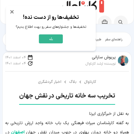
×
تخفیف‌ها رو از دست نده!
تخفیف‌ها و جشنواره‌های سفر رو بهت اطلاع بدیم؟
بله
راهنمای سفر
طبیعت‌گردی
تاریخ‌گردی
شهرگردی
ایرانگرد
مقالات آموز
پریوش سارانی
04 اسفند 1401
04 اسفند 1401
نویسنده ارشد کارناوال
کارناوال
بلاگ
اخبار گردشگری
تخریب سه خانه تاریخی در نقش جهان
به نقل از خبرگزاری ایرنا
به گفته کارشناسان میراث فرهنگی یک باب خانه واجد ارزش تاریخی به
همراه دو خانه دوران پهلوی در جنوب میدان نقش جهان
اصفهان
در