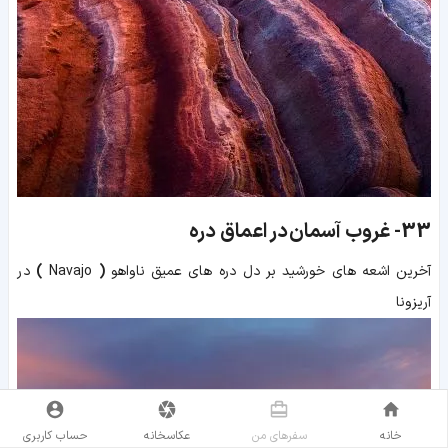
33-
غروب آسمان در اعماق دره
آخرین اشعه های خورشید بر دل دره های عمیق
ناواهو
(
Navajo
)
در
آریزونا
خانه
سفر‌های من
عکاسخانه
حساب کاربری