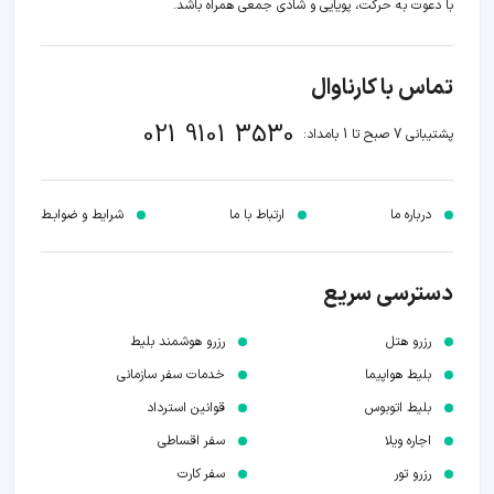
با دعوت به حرکت، پویایی و شادی جمعی همراه باشد.
تماس با کارناوال
021 9101 3530
پشتیبانی 7 صبح تا 1 بامداد:
درباره ما
ارتباط با ما
شرایط و ضوابـط
دسترسی سریع
رزرو هتل
رزرو هوشمند بلیط
بلیط هواپیما
خدمات سفر سازمانی
بلیط اتوبوس
قوانین استرداد
اجاره ویلا
سفر اقساطی
رزرو تور
سفر کارت