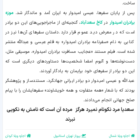
ساخت.
پس از پایان سفرها، عیسی امیدوار به ایران آمد و ماندگار شد.
موزه
برادران امیدوار
در
کاخ سعدآباد
، گنجینه‌ای از ماجراجویی‌های این دو برادر
است که در معرض دید عموم قرار دارد. داستان سفرهای آن‌ها نیز در
کتابی به نام «سفرنامه برادران امیدوار» به قلم عیسی و عبدالله منتشر
شده است. فیلم مستند «عجایب مسافرت برادران امیدوار»، موسیقی ملل،
دست‌نوشته‌ها و آلبوم امضا شخصیت‌ها دستاوردهای دیگری است که
این دو برادر از سفرهای خود برایمان به یادگار آوردند.
عبدالله و عیسی امیدوار دو برادر ایرانی جهانگرد، مستندساز و پژوهشگر
بودند که با شعار «همه متفاوت و همه خویشاوند» سفرهایشان را با پیام
صلح جهانی انجام می‌دادند.
سعدیا مرد نکونام نمیرد هرگز مرده آن است که نامش به نکویی
نبرند
اجاره ویلا شمال
پرواز تهران استانبول
اجاره ویلا کردان