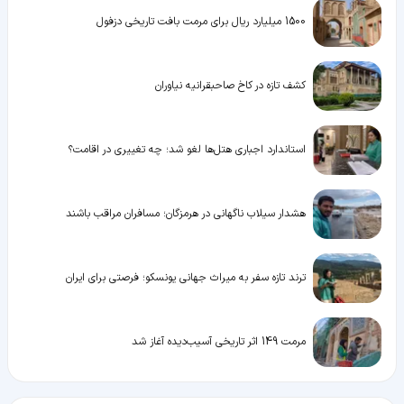
1500 میلیارد ریال برای مرمت بافت تاریخی دزفول
کشف تازه در کاخ صاحبقرانیه نیاوران
استاندارد اجباری هتل‌ها لغو شد؛ چه تغییری در اقامت؟
هشدار سیلاب ناگهانی در هرمزگان؛ مسافران مراقب باشند
ترند تازه سفر به میراث جهانی یونسکو؛ فرصتی برای ایران
مرمت 149 اثر تاریخی آسیب‌دیده آغاز شد