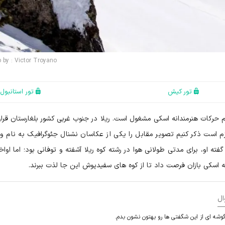
 by : Victor Troyano
تور کیش
تور استانبول
نید که در رشته کوه ریلا (Rila) به انجام حرکات هنرمندانه اسکی مشغول است. ریلا در جنوب غربی کشور بلغارستان قر
زم است ذکر کنیم تصویر مقابل را یکی از عکاسان نشنال جئوگرافیک به نام وی
ت رسانده است. به گفته او، برای مدتی طولانی هوا در رشته کوه ریلا آشفته و توفانی بود؛ اما اوا
 اسکی بازان فرصت داد تا از کوه های سفیدپوش این جا لذت ببرند.
ال
گوشه ای از این شگفتی ها رو بهتون نشون بدم.