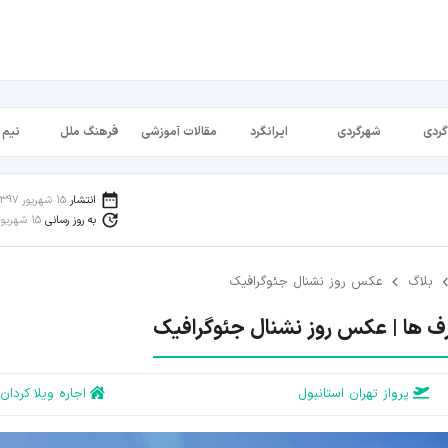
گردی
شهرگردی
ایرانگرد
مقالات آموزشی
فرهنگ ملل
نیم 
انتشار
15 شهریور 1397
به روز رسانی
15 شهریور 1398
بلاگ
عکس روز نشنال جئوگرافیک
ف ها | عکس روز نشنال جئوگرافیک
پرواز تهران استانبول
اجاره ویلا کردان