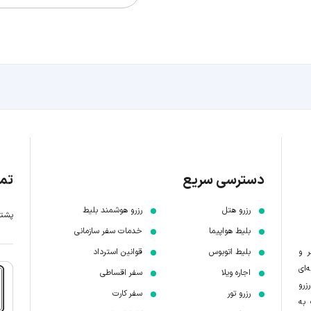
دسترسی سریع
تما
رزرو هتل
رزرو هوشمند بلیط
پشتیبانی 7 
بلیط هواپیما
خدمات سفر سازمانی
ر و
بلیط اتوبوس
قوانین استرداد
‌ای
اجاره ویلا
سفر اقساطی
زرو
رزرو تور
سفر کارت
 به