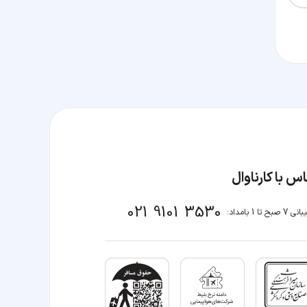
س با کارناوال
021 9101 3530
صبح تا 1 بامداد: