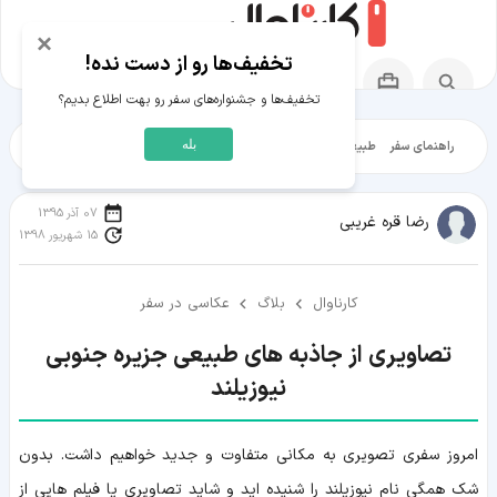
×
تخفیف‌ها رو از دست نده!
تخفیف‌ها و جشنواره‌های سفر رو بهت اطلاع بدیم؟
بله
راهنمای سفر
طبیعت‌گردی
تاریخ‌گردی
شهرگردی
ایرانگرد
مقالات آموز
07 آذر 1395
رضا قره غریبی
15 شهریور 1398
کارناوال
بلاگ
عکاسی در سفر
تصاویری از جاذبه های طبیعی جزیره جنوبی
نیوزیلند
امروز سفری تصویری به مکانی متفاوت و جدید خواهیم داشت. بدون
شک همگی نام نیوزیلند را شنیده اید و شاید تصاویری یا فیلم هایی از