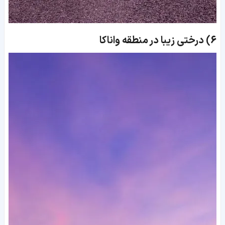
6)
درختی زیبا در منطقه واناکا