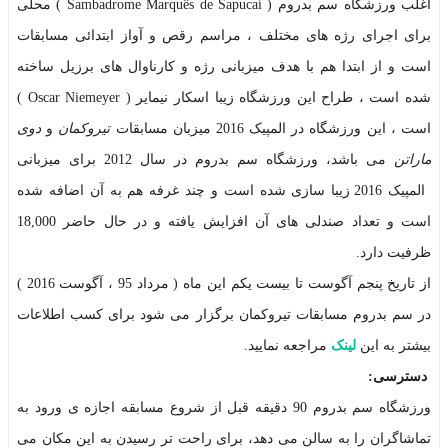
اغلب ورزشگاه سم بدروم
(
Sambadrome Marquês de Sapucaí
)
محلی
برای اجرای رژه های مختلف ، مراسم رقص و آواز ابتدائی مسابقات
است و از ابتدا هم با هدف میزبانی رژه و کارناوال های برزیل ساخته
شده است ، طراح این ورزشگاه زیبا اسکار نیمایر
(
Oscar Niemeyer
)
است ، این ورزشگاه در المپیک 2016 میزبان مسابقات
تیروکمان
و
دوی
ماراتن
می باشد، ورزشگاه سم بدروم در سال 2012 برای میزبانی
المپیک 2016 زیبا سازی شده است و چند غرفه هم به آن اضافه شده
است و تعداد صندلی های آن افزایش یافته و در حال حاضر 18,000
ظرفیت دارد.
از تاریخ پنجم آگوست تا بیست یکم این ماه ( مرداد 95 ، آگوست 2016 )
در سم بدروم مسابقات تیروکمان برگزار می شود برای کسب اطلاعات
بیشتر به این
لینک
مراجعه نمایید.
دسترسی:
ورزشگاه سم بدروم 90 دقیقه قبل از شروع مسابقه اجازه ی ورود به
تماشاگران را به سالن می دهد، برای راحت تر رسیدن به این مکان می