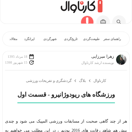
راهنمای سفر
طبیعت‌گردی
تاریخ‌گردی
شهرگردی
ایرانگرد
مقالات آموز
زهرا میرزایی
18 مرداد 1395
15 شهریور 1398
نویسنده ارشد کارناوال
کارناوال
بلاگ
گردشگری و تفریحات ورزشی
ورزشگاه های ریودوژانیرو - قسمت اول
هر از چند گاهی صحبت از مسابقات ورزشی المپیک می شود و چندی
پیش هم شاهد رقابت های 2016 بودیم ، در این مطلب می خواهیم به