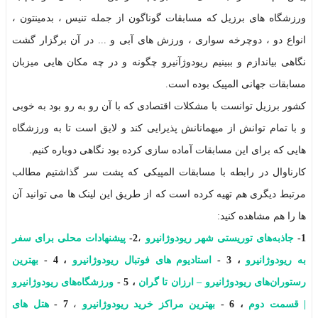
ورزشگاه های برزیل که مسابقات گوناگون از جمله تنیس ، بدمینتون ،
انواع دو ، دوچرخه سواری ، ورزش های آبی و ... در آن برگزار گشت
نگاهی بیاندازم و ببینیم ریودوژآنیرو چگونه و در چه مکان هایی میزبان
مسابقات جهانی المپیک بوده است.
کشور برزیل توانست با مشکلات اقتصادی که با آن رو به رو بود به خوبی
و با تمام توانش از میهمانانش پذیرایی کند و لایق است تا به ورزشگاه
هایی که برای این مسابقات آماده سازی کرده بود نگاهی دوباره کنیم.
کارناوال در رابطه با مسابقات المپیکی که پشت سر گذاشتیم مطالب
مرتبط دیگری هم تهیه کرده است که از طریق این لینک ها می توانید آن
ها را هم مشاهده کنید:
1-
جاذبه‌های توریستی شهر ریودوژانیرو
،
2-
پیشنهادات محلی برای سفر
به ریودوژانیرو
،
3 -
استادیوم های فوتبال ریودوژانیرو
،
4 -
بهترین
رستوران‌های ریودوژانیرو – ارزان تا گران
،
5 -
ورزشگاه‌های ریودوژانیرو
| قسمت دوم
،
6 -
بهترین مراکز خرید ریودوژانیرو
،
7 -
هتل‌ های