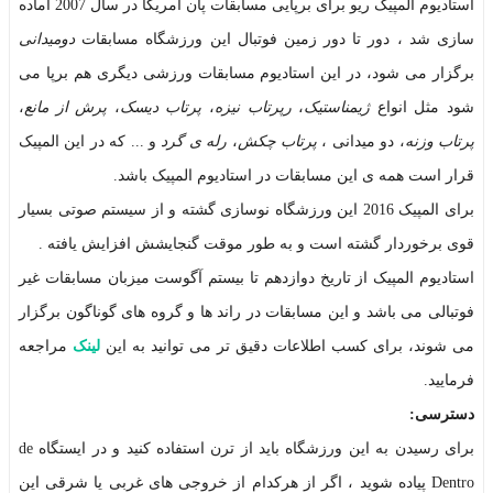
استادیوم المپیک ریو برای برپایی مسابقات پان آمریکا در سال 2007 آماده
سازی شد ، دور تا دور زمین فوتبال این ورزشگاه مسابقات
دومیدانی
برگزار می شود، در این استادیوم مسابقات ورزشی دیگری هم برپا می
شود مثل انواع
ژیمناستیک
،
رپرتاب نیزه
،
پرتاب دیسک
،
پرش از مانع
،
پرتاب وزنه
، دو میدانی ،
پرتاب چکش
،
رله ی گرد
و ... که در این المپیک
قرار است همه ی این مسابقات در استادیوم المپیک باشد.
برای المپیک 2016 این ورزشگاه نوسازی گشته و از سیستم صوتی بسیار
قوی برخوردار گشته است و به طور موقت گنجایشش افزایش یافته .
استادیوم المپیک از تاریخ دوازدهم تا بیستم آگوست میزبان مسابقات غیر
فوتبالی می باشد و این مسابقات در راند ها و گروه های گوناگون برگزار
می شوند، برای کسب اطلاعات دقیق تر می توانید به این
لینک
مراجعه
فرمایید.
دسترسی:
برای رسیدن به این ورزشگاه باید از ترن استفاده کنید و در ایستگاه de
Dentro پیاده شوید ، اگر از هرکدام از خروجی های غربی یا شرقی این